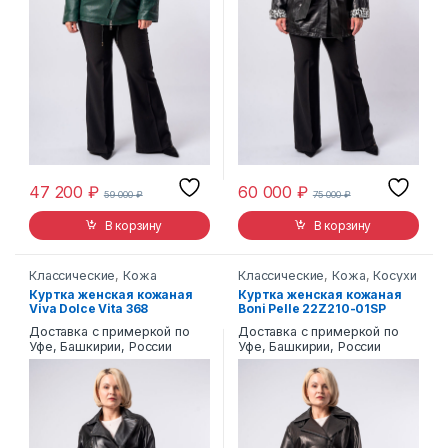
47 200
₽
60 000
₽
59 000
₽
75 000
₽
В корзину
В корзину
Классические
,
Кожа
Классические
,
Кожа
,
Косухи
Куртка женская кожаная
Куртка женская кожаная
Viva Dolce Vita 368
Boni Pelle 22Z210-01SP
Доставка с примеркой по
Доставка с примеркой по
Уфе, Башкирии, России
Уфе, Башкирии, России