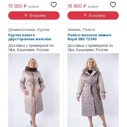
15 920
₽
16 800
₽
19 900
₽
21 000
₽
В корзину
В корзину
Демисезонные
,
Куртки
Зимние
,
Пальто
текстиль
,
Пальто
Куртка пальто
Пальто женское зимнее
двустороннее женское
Royal SBD 72349
демисезонное Royal SBD
Доставка с примеркой по
Доставка с примеркой по
4015 с капюшоном
Уфе, Башкирии, России
Уфе, Башкирии, России