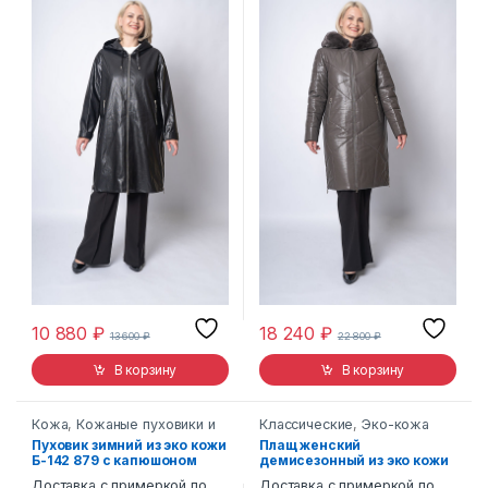
10 880
₽
18 240
₽
13 600
₽
22 800
₽
В корзину
В корзину
Кожа
,
Кожаные пуховики и
Классические
,
Эко-кожа
пальто
,
Эко-кожа
Пуховик зимний из эко кожи
Плащ женский
Б-142 879 с капюшоном
демисезонный из эко кожи
Б-128 2257 с капюшоном
Доставка с примеркой по
Доставка с примеркой по