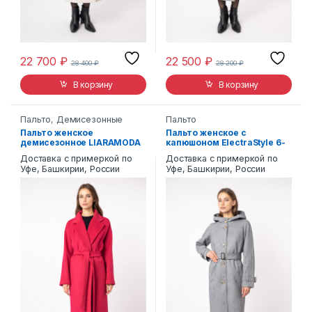
22 700
₽
22 500
₽
28 400
₽
28 200
₽
В корзину
В корзину
Пальто
,
Демисезонные
Пальто
Пальто женское
Пальто женское с
демисезонное LIARAMODA
капюшоном ElectraStyle 6-
8
0005
Доставка с примеркой по
Доставка с примеркой по
Уфе, Башкирии, России
Уфе, Башкирии, России