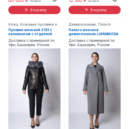
60 000
₽
12 160
₽
75 000
₽
15 200
₽
В корзину
В корзину
Кожа
,
Кожаные пуховики и
Демисезонные
,
Пальто
пальто
,
Пуховики
Пуховик женский 2133 с
Пальто женское
капюшоном с отделкой
демисезонное LIARAMODA
лисой
8
Доставка с примеркой по
Доставка с примеркой по
Уфе, Башкирии, России
Уфе, Башкирии, России