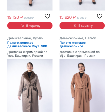
19 120
₽
15 920
₽
23 900
₽
19 900
₽
В корзину
В корзину
Демисезонные
,
Куртки
Демисезонные
,
Пальто
текстиль
,
Пальто
Пальто женское
Пальто женское
демисезонное Royal SBD
демисезонное
9602
REALEGENDA 210 Ш/В
Доставка с примеркой по
Доставка с примеркой по
Уфе, Башкирии, России
Уфе, Башкирии, России