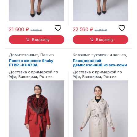
21 600
₽
22 560
₽
27 000
₽
28 200
₽
В корзину
В корзину
Демисезонные
,
Пальто
Кожаные пуховики и пальто
,
Эко-кожа
Пальто женское Shaky
Плащ женский
FTBPL-KU470A
демисезонный из эко-кожи
380
Доставка с примеркой по
Доставка с примеркой по
Уфе, Башкирии, России
Уфе, Башкирии, России