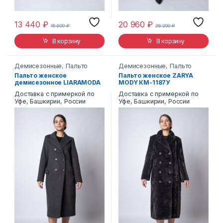
13 440
₽
20 960
₽
16 800
₽
26 200
₽
В корзину
В корзину
Демисезонные
,
Пальто
Демисезонные
,
Пальто
Пальто женское
Пальто женское ZARYA
демисезонное LIARAMODA
MODY КМ-1187У
18
Доставка с примеркой по
Доставка с примеркой по
Уфе, Башкирии, России
Уфе, Башкирии, России