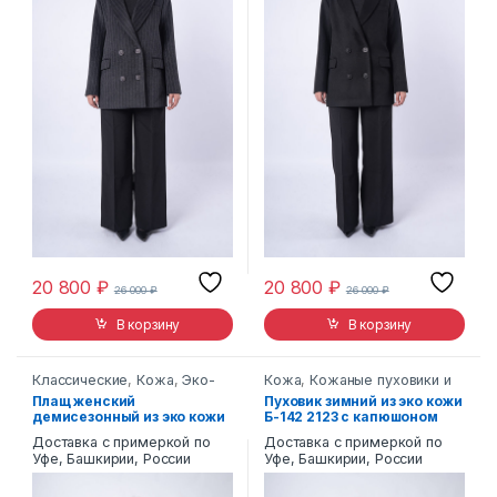
20 800
₽
20 800
₽
26 000
₽
26 000
₽
В корзину
В корзину
Классические
,
Кожа
,
Эко-
Кожа
,
Кожаные пуховики и
кожа
пальто
,
Эко-кожа
Плащ женский
Пуховик зимний из эко кожи
демисезонный из эко кожи
Б-142 2123 с капюшоном
Б-146 2336 с капюшоном
Доставка с примеркой по
Доставка с примеркой по
Уфе, Башкирии, России
Уфе, Башкирии, России