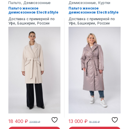
Пальто
,
Демисезонные
Демисезонные
,
Куртки
текстиль
,
Пальто
Пальто женское
Пальто женское
демисезонное ElectraStyle
демисезонное ElectraStyle
4-2214/3-0364
7У-4110/3-0315
Доставка с примеркой по
Доставка с примеркой по
Уфе, Башкирии, России
Уфе, Башкирии, России
18 400
₽
13 000
₽
23 000
₽
16 200
₽