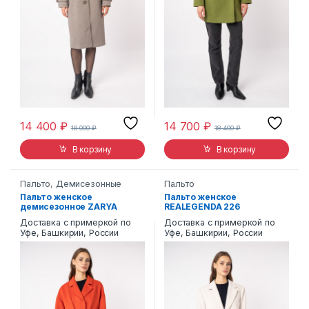
14 400
₽
14 700
₽
18 000
₽
18 400
₽
В корзину
В корзину
Пальто
,
Демисезонные
Пальто
Пальто женское
Пальто женское
демисезонное ZARYA
REALEGENDA 226
MODY M-968
Доставка с примеркой по
Доставка с примеркой по
Уфе, Башкирии, России
Уфе, Башкирии, России