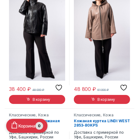
38 400
₽
48 800
₽
48 000
₽
61 000
₽
В корзину
В корзину
Классические
,
Кожа
Классические
,
Кожа
Куртка женская кожаная
Кожаная куртка LINDI WEST
Viva Dolce Vita 104
2853-80KPS
Корзина
0
Доставка с примеркой по
Доставка с примеркой по
Уфе, Башкирии, России
Уфе, Башкирии, России