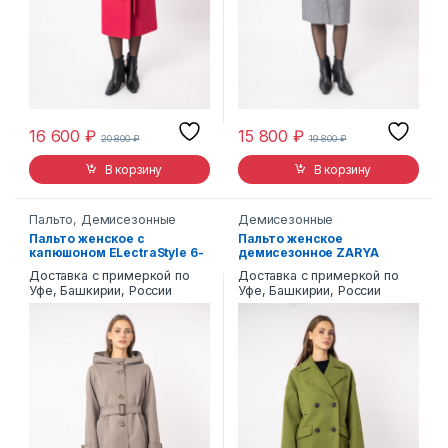
16 600
₽
15 800
₽
20 800
₽
19 800
₽
В корзину
В корзину
Пальто
,
Демисезонные
Демисезонные
Пальто женское с
Пальто женское
капюшоном ELectraStyle 6-
демисезонное ZARYA
0005/14-0165
MODY М-1061
Доставка с примеркой по
Доставка с примеркой по
Уфе, Башкирии, России
Уфе, Башкирии, России