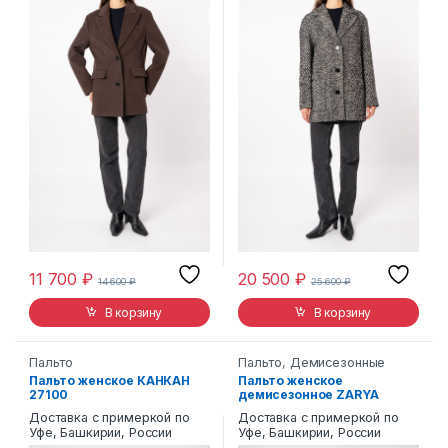
11 700
₽
20 500
₽
14 600
₽
25 600
₽
В корзину
В корзину
Пальто
Пальто
,
Демисезонные
Пальто женское КАНКАН
Пальто женское
27100
демисезонное ZARYA
MODY CM-1135
Доставка с примеркой по
Доставка с примеркой по
Уфе, Башкирии, России
Уфе, Башкирии, России