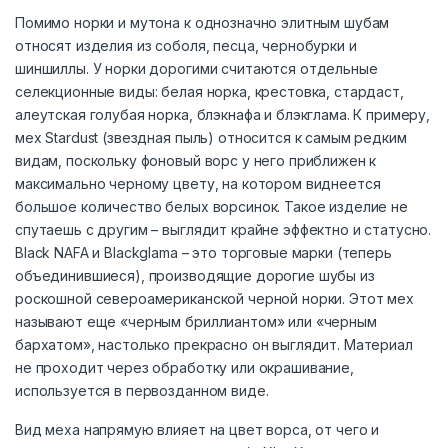
Помимо норки и мутона к однозначно элитным шубам
относят изделия из соболя, песца, чернобурки и
шиншиллы. У норки дорогими считаются отдельные
селекционные виды: белая норка, крестовка, стардаст,
алеутская голубая норка, блэкнафа и блэкглама. К примеру,
мех Stardust (звездная пыль) относится к самым редким
видам, поскольку фоновый ворс у него приближен к
максимально черному цвету, на котором виднеется
большое количество белых ворсинок. Такое изделие не
спутаешь с другим – выглядит крайне эффектно и статусно.
Black NAFA и Blackglama – это торговые марки (теперь
объединившиеся), производящие дорогие шубы из
роскошной североамериканской черной норки. Этот мех
называют еще «черным бриллиантом» или «черным
бархатом», настолько прекрасно он выглядит. Материал
не проходит через обработку или окрашивание,
используется в первозданном виде.
Вид меха напрямую влияет на цвет ворса, от чего и