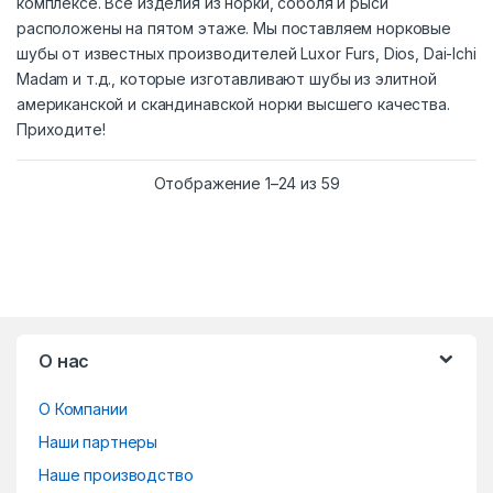
комплексе. Все изделия из норки, соболя и рыси
расположены на пятом этаже. Мы поставляем норковые
шубы от известных производителей Luxor Furs, Dios, Dai-Ichi
Madam и т.д., которые изготавливают шубы из элитной
американской и скандинавской норки высшего качества.
Приходите!
Сортировка: самые
Отображение 1–24 из 59
B
О нас
r
О Компании
a
Наши партнеры
n
Наше производство