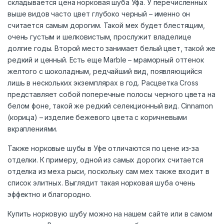
складывается цена норковая шуба Уфа. У перечисленных
выше видов часто цвет глубоко черный – именно он
считается самым дорогим. Такой мех будет блестящим,
очень густым и шелковистым, прослужит владелице
долгие годы. Второй место занимает белый цвет, такой же
редкий и ценный. Есть еще Marble – мраморный оттенок
желтого с шоколадным, редчайший вид, появляющийся
лишь в нескольких экземплярах в год. Расцветка Cross
представляет собой поперечные полосы черного цвета на
белом фоне, такой же редкий селекционный вид. Cinnamon
(корица) – изделие бежевого цвета с коричневыми
вкраплениями.
Также норковые шубы в Уфе отличаются по цене из-за
отделки. К примеру, одной из самых дорогих считается
отделка из меха рыси, поскольку сам мех также входит в
список элитных. Выглядит такая норковая шуба очень
эффектно и благородно.
Купить норковую шубу можно на нашем сайте или в самом