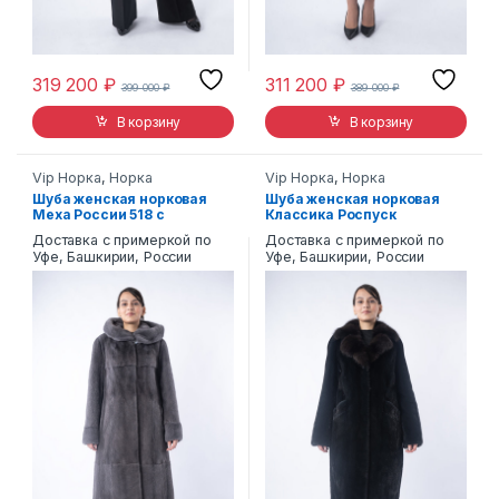
319 200
₽
311 200
₽
399 000
₽
389 000
₽
В корзину
В корзину
Vip Норка
,
Норка
Vip Норка
,
Норка
Шуба женская норковая
Шуба женская норковая
Меха России 518 с
Классика Роспуск
капюшоном
Доставка с примеркой по
Доставка с примеркой по
Уфе, Башкирии, России
Уфе, Башкирии, России