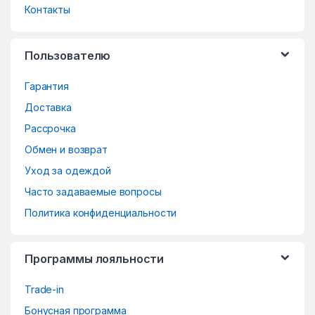
d
Контакты
s
Пользователю
C
Гарантия
a
Доставка
r
Рассрочка
o
Обмен и возврат
Уход за одеждой
u
Часто задаваемые вопросы
s
Политика конфиденциальности
e
Программы лояльности
l
Trade-in
Бонусная программа