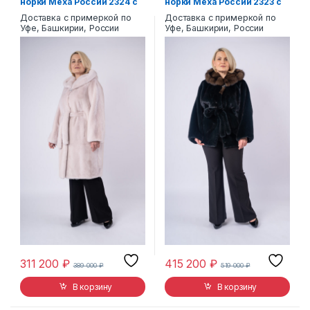
норки Меха России 2324 с
норки Меха России 2323 с
капюшоном
капюшоном
Доставка с примеркой по
Доставка с примеркой по
Уфе, Башкирии, России
Уфе, Башкирии, России
311 200
₽
415 200
₽
389 000
₽
519 000
₽
В корзину
В корзину