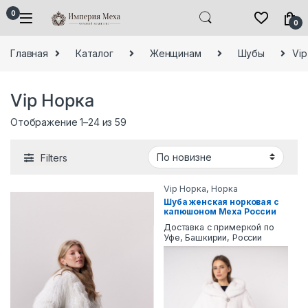
Skip to navigation
Skip to content
0
0
Главная
Каталог
Женщинам
Шубы
Vip
Vip Норка
Сортировка: самые недавние
Отображение 1–24 из 59
Filters
Vip Норка
,
Норка
Шуба женская норковая с
капюшоном Меха России
2324
Доставка с примеркой по
Уфе, Башкирии, России