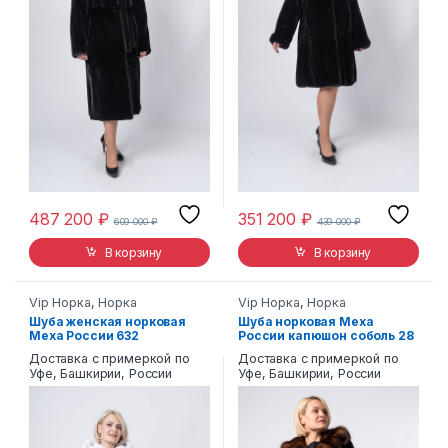
487 200
₽
351 200
₽
609 000
₽
439 000
₽
В корзину
В корзину
Vip Норка
,
Норка
Vip Норка
,
Норка
Шуба женская норковая
Шуба норковая Меха
Меха России 632
России капюшон соболь 28
Доставка с примеркой по
Доставка с примеркой по
Уфе, Башкирии, России
Уфе, Башкирии, России