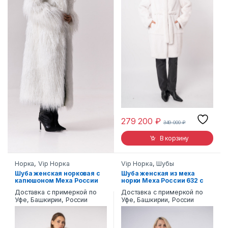
279 200
₽
349 000
₽
В корзину
Норка
,
Vip Норка
Vip Норка
,
Шубы
Шуба женская норковая с
Шуба женская из меха
капюшоном Меха России
норки Меха России 632 с
43Д
капюшоном
Доставка с примеркой по
Доставка с примеркой по
Уфе, Башкирии, России
Уфе, Башкирии, России