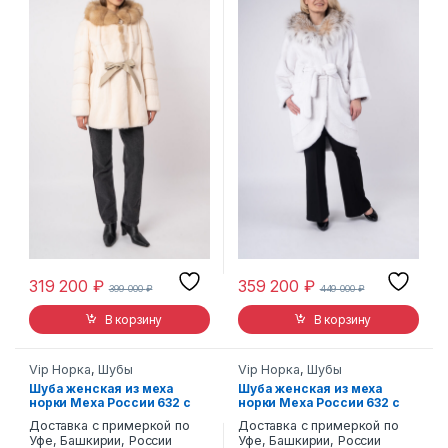
319 200
₽
359 200
₽
399 000
₽
449 000
₽
В корзину
В корзину
Vip Норка
,
Шубы
Vip Норка
,
Шубы
Шуба женская из меха
Шуба женская из меха
норки Меха России 632 с
норки Меха России 632 с
капюшоном
капюшоном
Доставка с примеркой по
Доставка с примеркой по
Уфе, Башкирии, России
Уфе, Башкирии, России