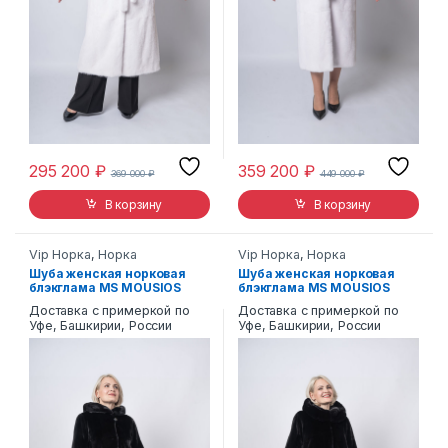
295 200
₽
359 200
₽
369 000
₽
449 000
₽
В корзину
В корзину
Vip Норка
,
Норка
Vip Норка
,
Норка
Шуба женская норковая
Шуба женская норковая
блэкглама MS MOUSIOS
блэкглама MS MOUSIOS
FURS 145 HOOD
FURS 510-HOOD
Доставка с примеркой по
Доставка с примеркой по
Уфе, Башкирии, России
Уфе, Башкирии, России