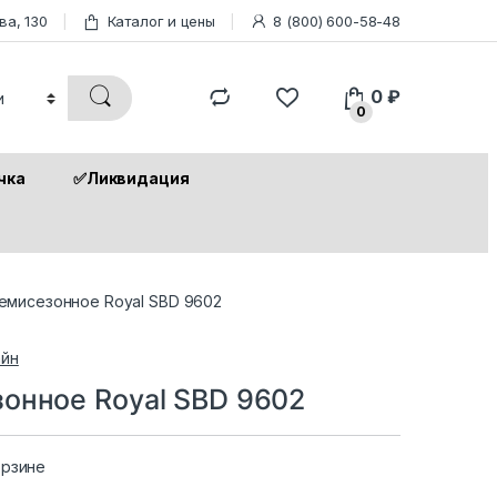
ва, 130
Каталог и цены
8 (800) 600-58-48
0
₽
0
чка
✅Ликвидация
емисезонное Royal SBD 9602
йн
онное Royal SBD 9602
орзине