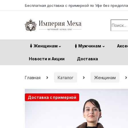
Skip to navigation
Skip to content
Бесплатная доставка с примеркой по Уфе без предопл
Search f
Женщинам
Мужчинам
Аксе
Новости и Акции
Доставка
Главная
Каталог
Женщинам
Доставка с примеркой