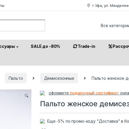
аты
г.Уфа, ул. Менделее
or:
ссуары
SALE до -80%
Trade-in
Рассро
Пальто
Демисезонные
Пальто женское д
оформите
подарочный сертификат
онла
🔍
Пальто женское демисез
Еще -5% по промо-коду "Доставка" в К