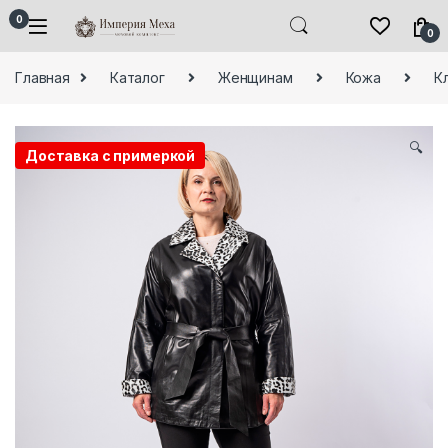
Skip to navigation
Skip to content
0
0
Главная
Каталог
Женщинам
Кожа
К
🔍
Доставка с примеркой