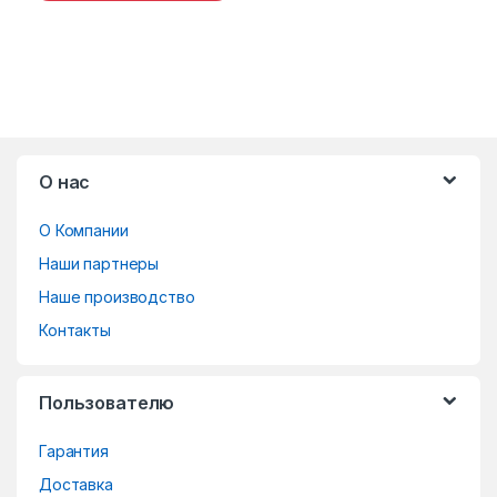
B
О нас
r
О Компании
a
Наши партнеры
n
Наше производство
d
Контакты
s
Пользователю
C
Гарантия
a
Доставка