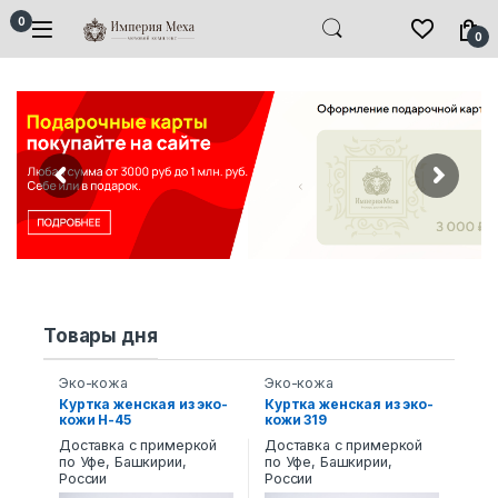
Skip to navigation
Skip to content
0
0
Товары дня
Эко-кожа
Эко-кожа
Куртка женская из эко-
Куртка женская из эко-
кожи Н-45
кожи 319
Доставка с примеркой
Доставка с примеркой
по Уфе, Башкирии,
по Уфе, Башкирии,
России
России