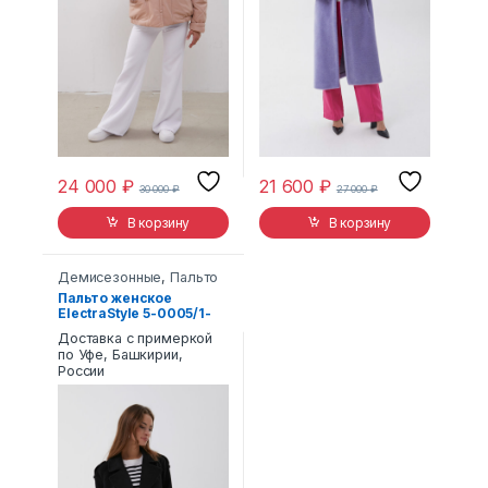
24 000
₽
21 600
₽
30 000
₽
27 000
₽
В корзину
В корзину
Демисезонные
,
Пальто
Пальто женское
ElectraStyle 5-0005/1-
289
Доставка с примеркой
по Уфе, Башкирии,
России