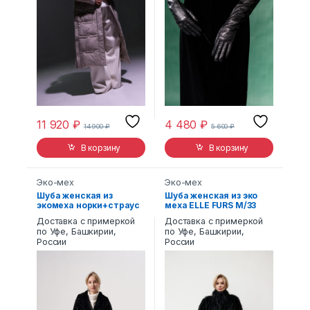
11 920
₽
4 480
₽
14 900
₽
5 600
₽
В корзину
В корзину
Эко-мех
Эко-мех
Шуба женская из
Шуба женская из эко
экомеха норки+страус
меха ELLE FURS М/33
Alex ЭМ-351
Доставка с примеркой
Доставка с примеркой
по Уфе, Башкирии,
по Уфе, Башкирии,
России
России