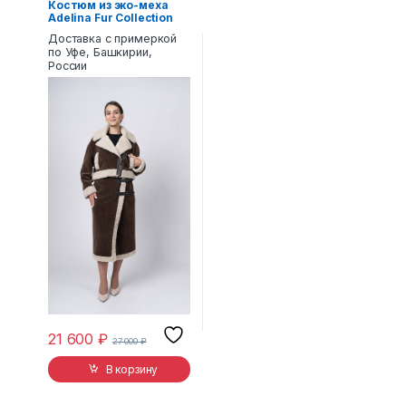
Костюм из эко-меха
Adelina Fur Collection
номер 8
Доставка с примеркой
по Уфе, Башкирии,
России
21 600
₽
27 000
₽
В корзину