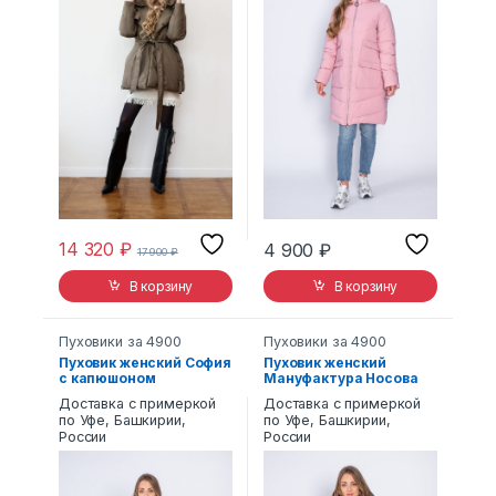
14 320
₽
4 900
₽
17 900
₽
В корзину
В корзину
Пуховики за 4900
Пуховики за 4900
Пуховик женский София
Пуховик женский
с капюшоном
Мануфактура Носова
сиреневый
903 с капюшоном
Доставка с примеркой
Доставка с примеркой
бежевый
по Уфе, Башкирии,
по Уфе, Башкирии,
России
России