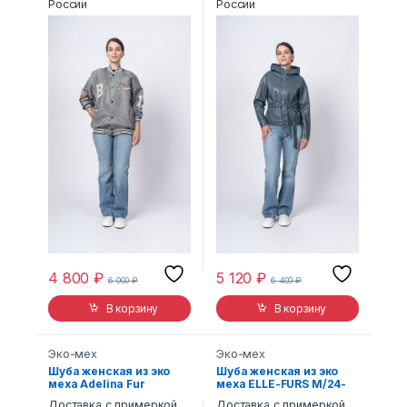
России
России
4 800
₽
5 120
₽
6 000
₽
6 400
₽
В корзину
В корзину
Эко-мех
Эко-мех
Шуба женская из эко
Шуба женская из эко
меха Adelina Fur
меха ELLE-FURS M/24-
Collection Одри
05
Доставка с примеркой
Доставка с примеркой