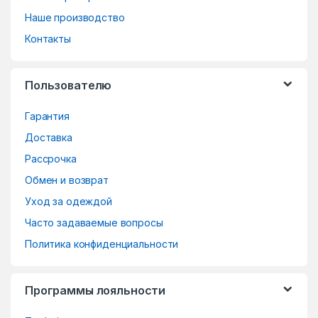
n
Наше производство
d
Контакты
s
Пользователю
C
Гарантия
a
Доставка
r
Рассрочка
o
Обмен и возврат
Уход за одеждой
u
Часто задаваемые вопросы
s
Политика конфиденциальности
e
Программы лояльности
l