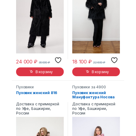
24 000
₽
18 100
₽
30 000
₽
22 600
₽
В корзину
В корзину
Пуховики
Пуховики за 4900
Пуховик женский 816
Пуховик женский
Мануфактура Носова
19162 с капюшоном
Доставка с примеркой
Доставка с примеркой
розовый
по Уфе, Башкирии,
по Уфе, Башкирии,
России
России