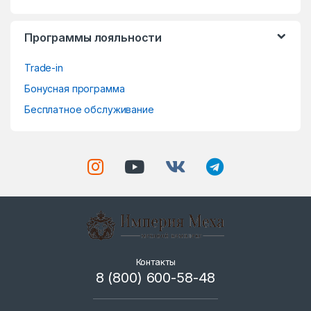
e
Программы лояльности
l
Trade-in
Бонусная программа
Бесплатное обслуживание
Контакты
8 (800) 600-58-48