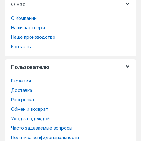
О нас
r
О Компании
a
Наши партнеры
n
Наше производство
d
Контакты
s
Пользователю
C
Гарантия
a
Доставка
r
Рассрочка
o
Обмен и возврат
Уход за одеждой
u
Часто задаваемые вопросы
s
Политика конфиденциальности