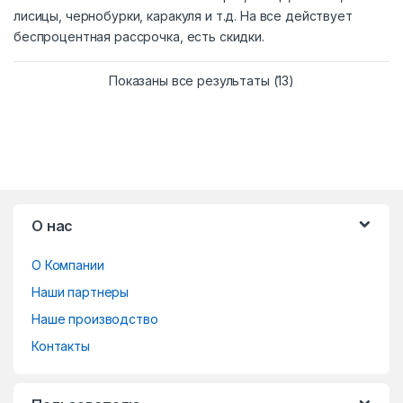
лисицы, чернобурки, каракуля и т.д. На все действует
беспроцентная рассрочка, есть скидки.
Сортировка: сам
Показаны все результаты (13)
B
О нас
r
О Компании
a
Наши партнеры
n
Наше производство
d
Контакты
s