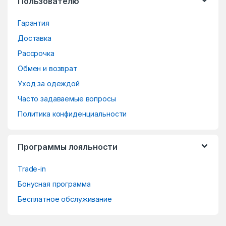
Пользователю
C
Гарантия
a
Доставка
r
Рассрочка
o
Обмен и возврат
Уход за одеждой
u
Часто задаваемые вопросы
s
Политика конфиденциальности
e
Программы лояльности
l
Trade-in
Бонусная программа
Бесплатное обслуживание