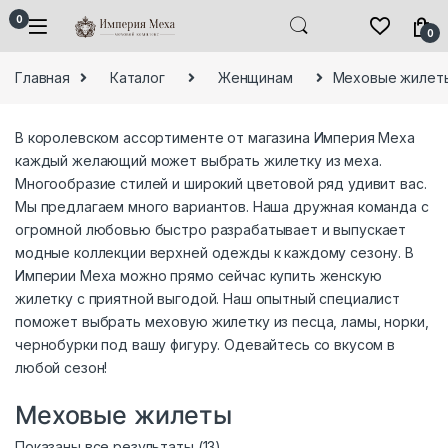
Skip to navigation
Skip to content
0
0
Главная
Каталог
Женщинам
Меховые жилет
В королевском ассортименте от магазина Империя Меха
каждый желающий может выбрать жилетку из меха.
Многообразие стилей и широкий цветовой ряд удивит вас.
Мы предлагаем много вариантов. Наша дружная команда с
огромной любовью быстро разрабатывает и выпускает
модные коллекции верхней одежды к каждому сезону. В
Империи Меха можно прямо сейчас купить женскую
жилетку с приятной выгодой. Наш опытный специалист
поможет выбрать меховую жилетку из песца, ламы, норки,
чернобурки под вашу фигуру. Одевайтесь со вкусом в
любой сезон!
Меховые жилеты
Сортировка: самые недавние
Показаны все результаты (13)