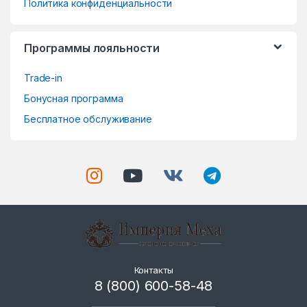
s
Политика конфиденциальности
e
Программы лояльности
l
Trade-in
Бонусная программа
Бесплатное обслуживание
Контакты
8 (800) 600-58-48