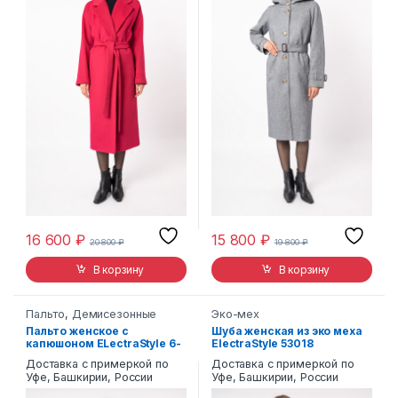
16 600
₽
15 800
₽
20 800
₽
19 800
₽
В корзину
В корзину
Пальто
,
Демисезонные
Эко-мех
Пальто женское с
Шуба женская из эко меха
капюшоном ELectraStyle 6-
ElectraStyle 53018
0005/14-0165
Доставка с примеркой по
Доставка с примеркой по
Уфе, Башкирии, России
Уфе, Башкирии, России