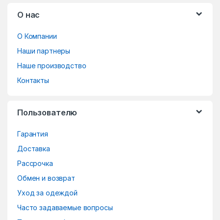
B
О нас
r
О Компании
a
Наши партнеры
n
Наше производство
d
Контакты
s
Пользователю
C
Гарантия
a
Доставка
r
Рассрочка
o
Обмен и возврат
Уход за одеждой
u
Часто задаваемые вопросы