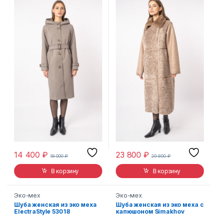
14 400
₽
23 800
₽
18 000
₽
29 800
₽
В корзину
В корзину
Эко-мех
Эко-мех
Шуба женская из эко меха
Шуба женская из эко меха с
ElectraStyle 53018
капюшоном Simakhov