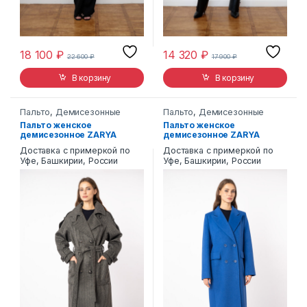
18 100
₽
14 320
₽
22 600
₽
17 900
₽
В корзину
В корзину
Пальто
,
Демисезонные
Пальто
,
Демисезонные
Пальто женское
Пальто женское
демисезонное ZARYA
демисезонное ZARYA
MODY М-978
MODY CM-1183
Доставка с примеркой по
Доставка с примеркой по
Уфе, Башкирии, России
Уфе, Башкирии, России