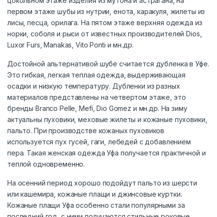
цокольном этаже изделия из мутона и астрагана, на
первом этаже шубы из нутрии, енота, каракуля, жилеты из
лисы, песца, орилага. На пятом этаже верхняя одежда из
норки, соболя и рыси от известных производителей Dios,
Luxor Furs, Manakas, Vito Ponti и мн.др.
Достойной альтернативой шубе считается дубленка в Уфе.
Это гибкая, легкая теплая одежда, выдерживающая
осадки и низкую температуру. Дубленки из разных
материалов представлены на четвертом этаже, это
бренды Branco Pelle, Mefi, Dio Gomez и мн.др. На зиму
актуальны пуховики, меховые жилеты и кожаные пуховики,
пальто. При производстве кожаных пуховиков
используется пух гусей, гаги, лебедей с добавлением
пера. Такая женская одежда Уфа получается практичной и
теплой одновременно.
На осенний период хорошо подойдут пальто из шерсти
или кашемира, кожаные плащи и джинсовые куртки.
Кожаные плащи Уфа особенно стали популярными за
последний год, с ними получаются стильные роковые