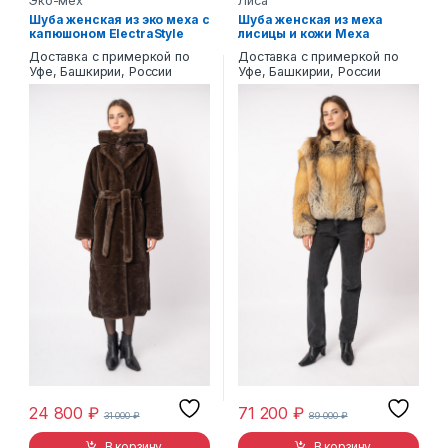
Эко-мех
Лиса
Шуба женская из эко меха с
Шуба женская из меха
капюшоном ElectraStyle
лисицы и кожи Меха
43010
России 006
Доставка с примеркой по
Доставка с примеркой по
Уфе, Башкирии, России
Уфе, Башкирии, России
24 800
₽
71 200
₽
31 000
₽
89 000
₽
В корзину
В корзину