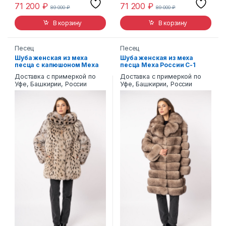
71 200
₽
71 200
₽
89 000
₽
89 000
₽
В корзину
В корзину
Песец
Песец
Шуба женская из меха
Шуба женская из меха
песца с капюшоном Меха
песца Меха России С-1
России П-1
Доставка с примеркой по
Доставка с примеркой по
Уфе, Башкирии, России
Уфе, Башкирии, России