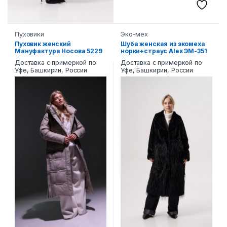
Пуховики
Эко-мех
Пуховик женский
Шуба женская из экомеха
Мануфактура Носова 5229
норки+страус Alex ЭМ-351
Доставка с примеркой по
Доставка с примеркой по
Уфе, Башкирии, России
Уфе, Башкирии, России