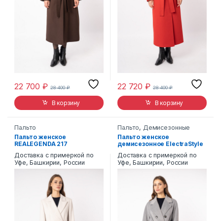
22 700
₽
22 720
₽
28 400
₽
28 400
₽
В корзину
В корзину
Пальто
Пальто
,
Демисезонные
Пальто женское
Пальто женское
REALEGENDA 217
демисезонное ElectraStyle
7-4110-0176
Доставка с примеркой по
Доставка с примеркой по
Уфе, Башкирии, России
Уфе, Башкирии, России