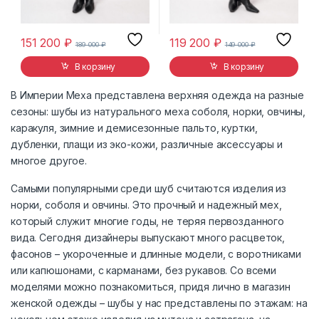
151 200
₽
119 200
₽
189 000
₽
149 000
₽
В корзину
В корзину
В Империи Меха представлена верхняя одежда на разные
сезоны: шубы из натурального меха соболя, норки, овчины,
каракуля, зимние и демисезонные пальто, куртки,
дубленки, плащи из эко-кожи, различные аксессуары и
многое другое.
Самыми популярными среди шуб считаются изделия из
норки, соболя и овчины. Это прочный и надежный мех,
который служит многие годы, не теряя первозданного
вида. Сегодня дизайнеры выпускают много расцветок,
фасонов – укороченные и длинные модели, с воротниками
или капюшонами, с карманами, без рукавов. Со всеми
моделями можно познакомиться, придя лично в магазин
женской одежды – шубы у нас представлены по этажам: на