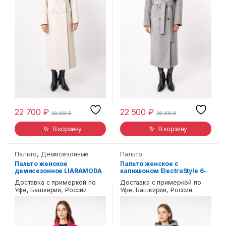
22 700
₽
22 500
₽
28 400
₽
28 200
₽
В корзину
В корзину
Пальто
,
Демисезонные
Пальто
Пальто женское
Пальто женское с
демисезонное LIARAMODA
капюшоном ElectraStyle 6-
8
0005
Доставка с примеркой по
Доставка с примеркой по
Уфе, Башкирии, России
Уфе, Башкирии, России