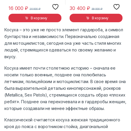
16 000
₽
30 400
₽
20 000
₽
38 000
₽
В корзину
В корзину
Косуха – это уже не просто элемент гардероба, а символ
бунтарства и независимости. Первоначально созданная
для мотоциклистов, сегодня она уже часть стиля многих
людей, стремящихся одеваться по своему желанию и
вкусу.
Косуха имеет почти столетнюю историю – сначала ее
носили только военные, позднее она полюбилась
летчикам, полицейским и мотоциклистам. В свое время она
была выразительной деталью киноперсонажей, рокеров
(Metallica, Sex Pistols), стремящихся создать образ «плохих
ребят». Позднее она перекочевала и в гардеробы женщин,
которые создавали не менее эффектные образы.
Классической считается косуха женская традиционного
кроя до пояса с воротником стойка, диагональной