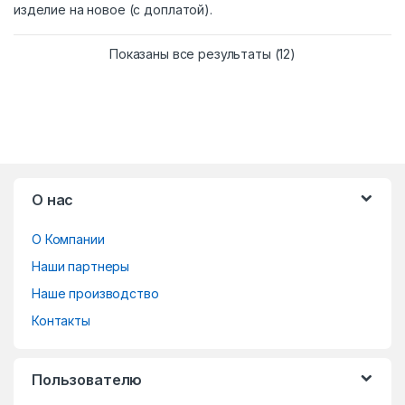
изделие на новое (с доплатой).
Сортировка: сам
Показаны все результаты (12)
B
О нас
r
О Компании
a
Наши партнеры
n
Наше производство
d
Контакты
s
Пользователю
C