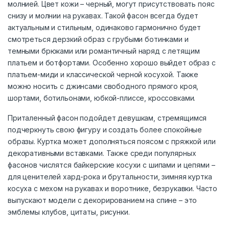
молнией. Цвет кожи – черный, могут присутствовать пояс
снизу и молнии на рукавах. Такой фасон всегда будет
актуальным и стильным, одинаково гармонично будет
смотреться дерзкий образ с грубыми ботинками и
темными брюками или романтичный наряд с летящим
платьем и ботфортами. Особенно хорошо выйдет образ с
платьем-миди и классической черной косухой. Также
можно носить с джинсами свободного прямого кроя,
шортами, ботильонами, юбкой-плиссе, кроссовками.
Приталенный фасон подойдет девушкам, стремящимся
подчеркнуть свою фигуру и создать более спокойные
образы. Куртка может дополняться поясом с пряжкой или
декоративными вставками. Также среди популярных
фасонов числятся байкерские косухи с шипами и цепями –
для ценителей хард-рока и брутальности, зимняя куртка
косуха с мехом на рукавах и воротнике, безрукавки. Часто
выпускают модели с декорированием на спине – это
эмблемы клубов, цитаты, рисунки.