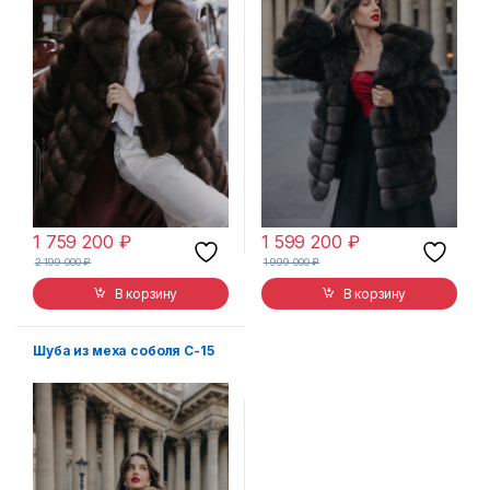
1 759 200
₽
1 599 200
₽
2 199 000
₽
1 999 000
₽
В корзину
В корзину
Шуба из меха соболя С-15