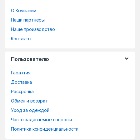
r
О Компании
a
Наши партнеры
n
Наше производство
d
Контакты
s
Пользователю
C
Гарантия
a
Доставка
r
Рассрочка
o
Обмен и возврат
Уход за одеждой
u
Часто задаваемые вопросы
s
Политика конфиденциальности