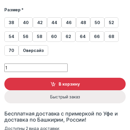
Размер *
38
40
42
44
46
48
50
52
54
56
58
60
62
64
66
68
70
Оверсайз
Шуба из меха соболя Меха России С-6 quantity
В корзину
Быстрый заказ
Бесплатная доставка с примеркой по Уфе и
доставка по Башкирии, России!
Доступны 2 вида доставки: