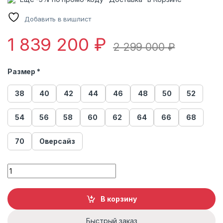
Добавить в вишлист
1 839 200
₽
2 299 000
₽
Размер *
38
40
42
44
46
48
50
52
54
56
58
60
62
64
66
68
70
Оверсайз
Шуба из меха соболя Меха России С15 quantity
В корзину
Быстрый заказ