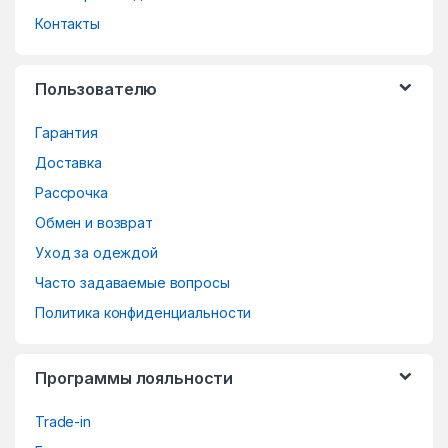
d
Контакты
s
Пользователю
C
Гарантия
a
Доставка
r
Рассрочка
o
Обмен и возврат
Уход за одеждой
u
Часто задаваемые вопросы
s
Политика конфиденциальности
e
Программы лояльности
l
Trade-in