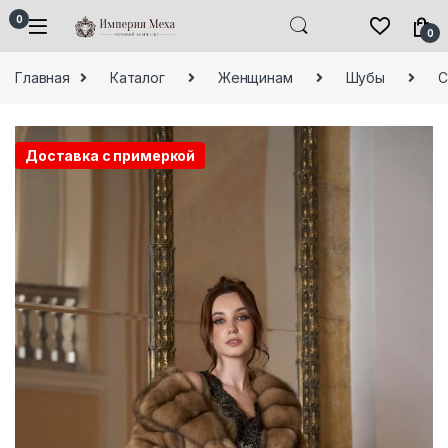
Skip to navigation
Skip to content
0
0
Главная
Каталог
Женщинам
Шубы
С
Доставка с примеркой