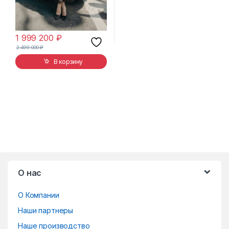
1 999 200
₽
2 499 000
₽
В корзину
B
О нас
r
О Компании
a
Наши партнеры
n
Наше производство