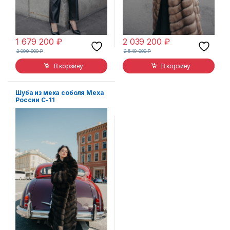
1 679 200
₽
2 039 200
₽
2 099 000
₽
2 549 000
₽
В корзину
В корзину
Шуба из меха соболя Меха
России С-11