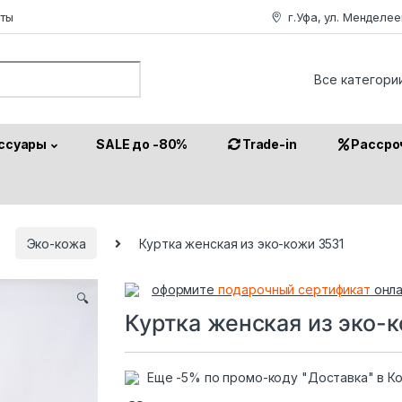
аты
г.Уфа, ул. Менделее
or:
ссуары
SALE до -80%
Trade-in
Рассро
Эко-кожа
Куртка женская из эко-кожи 3531
оформите
подарочный сертификат
онла
🔍
Куртка женская из эко-
Еще -5% по промо-коду "Доставка" в К