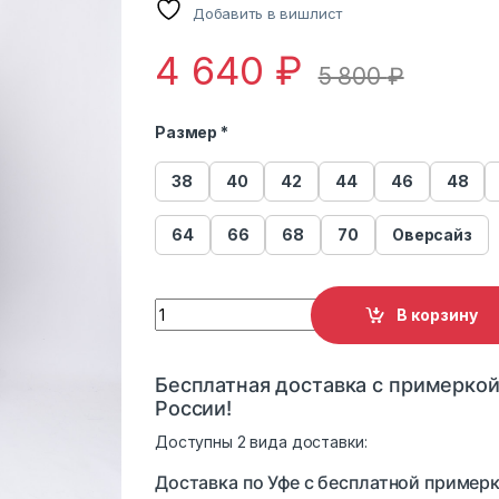
Добавить в вишлист
4 640
₽
5 800
₽
Размер *
38
40
42
44
46
48
64
66
68
70
Оверсайз
Куртка женская из эко-кожи 3531 quantity
В корзину
Бесплатная доставка с примеркой
России!
Доступны 2 вида доставки:
Доставка по Уфе с бесплатной примерк