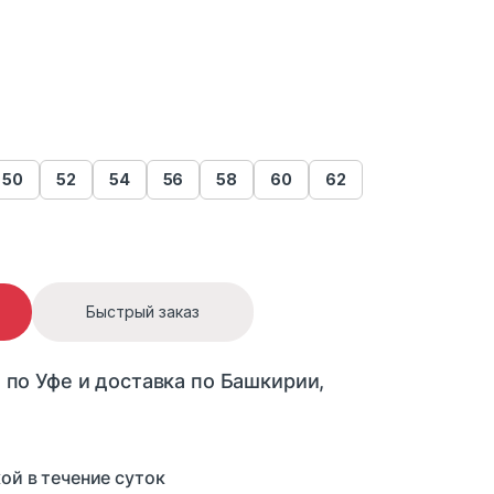
50
52
54
56
58
60
62
Быстрый заказ
 по Уфе и доставка по Башкирии,
ой в течение суток