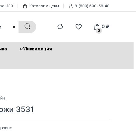
ва, 130
Каталог и цены
8 (800) 600-58-48
0
₽
0
чка
✅Ликвидация
йн
кожи 3531
орзине