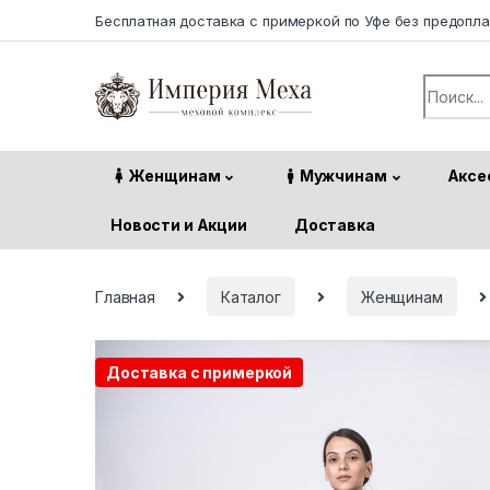
Skip to navigation
Skip to content
Бесплатная доставка с примеркой по Уфе без предопл
Search f
Женщинам
Мужчинам
Аксе
Новости и Акции
Доставка
Главная
Каталог
Женщинам
Доставка с примеркой