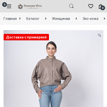
Skip to navigation
Skip to content
0
0
Главная
Каталог
Женщинам
Эко-кожа
🔍
Доставка с примеркой