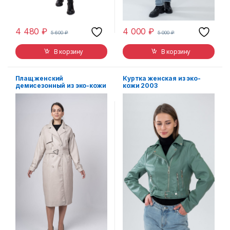
4 480
₽
4 000
₽
5 600
₽
5 000
₽
В корзину
В корзину
Плащ женский
Куртка женская из эко-
демисезонный из эко-кожи
кожи 2003
380