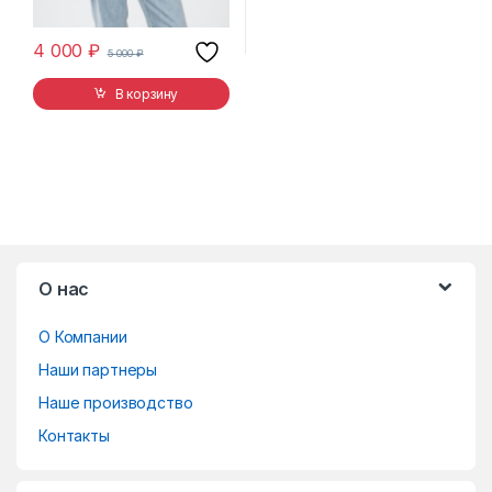
4 000
₽
5 000
₽
В корзину
B
О нас
r
О Компании
a
Наши партнеры
n
Наше производство
d
Контакты
s