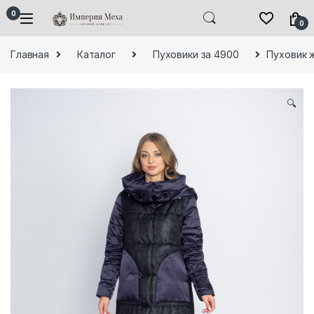
Skip to navigation
Skip to content
0
0
Главная
Каталог
Пуховики за 4900
Пуховик 
🔍