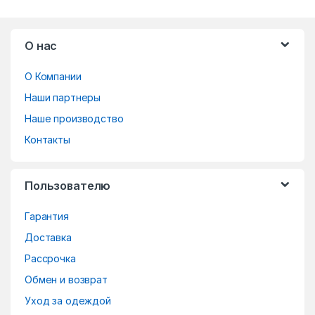
B
О нас
r
О Компании
a
Наши партнеры
n
Наше производство
d
Контакты
s
Пользователю
C
Гарантия
a
Доставка
r
Рассрочка
o
Обмен и возврат
Уход за одеждой
u