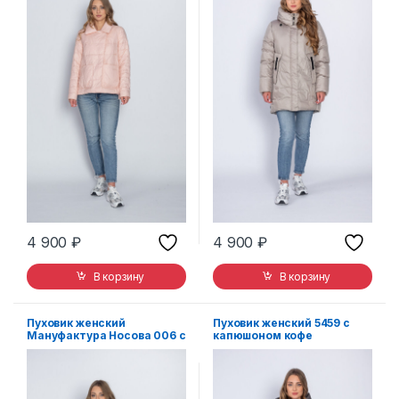
4 900
₽
4 900
₽
В корзину
В корзину
Пуховик женский
Пуховик женский 5459 с
Мануфактура Носова 006 с
капюшоном кофе
капюшоном черный