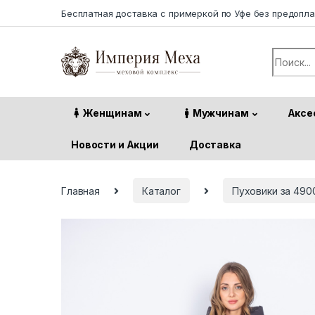
Skip to navigation
Skip to content
Бесплатная доставка с примеркой по Уфе без предопл
Search f
Женщинам
Мужчинам
Аксе
Новости и Акции
Доставка
Главная
Каталог
Пуховики за 490