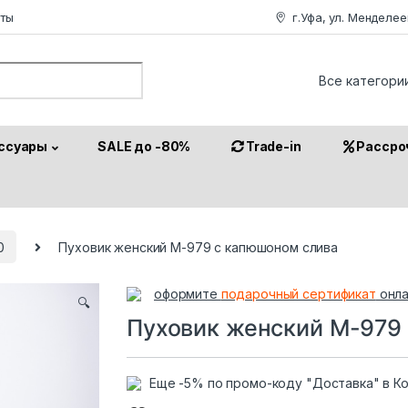
аты
г.Уфа, ул. Менделее
or:
ссуары
SALE до -80%
Trade-in
Рассро
0
Пуховик женский М-979 с капюшоном слива
оформите
подарочный сертификат
онла
🔍
Пуховик женский М-979
Еще -5% по промо-коду "Доставка" в К