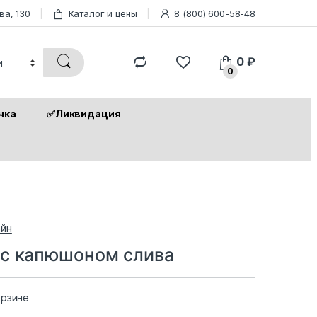
ва, 130
Каталог и цены
8 (800) 600-58-48
0
₽
0
чка
✅Ликвидация
йн
 с капюшоном слива
орзине