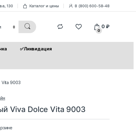
ва, 130
Каталог и цены
8 (800) 600-58-48
0
₽
0
чка
✅Ликвидация
 Vita 9003
йн
 Viva Dolce Vita 9003
орзине