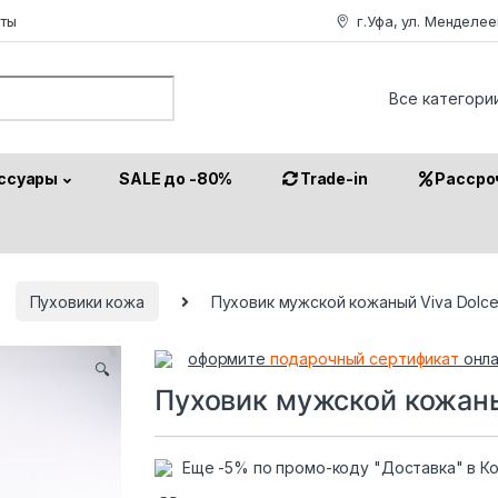
аты
г.Уфа, ул. Менделее
or:
ссуары
SALE до -80%
Trade-in
Рассро
Пуховики кожа
Пуховик мужской кожаный Viva Dolce
оформите
подарочный сертификат
онла
🔍
Пуховик мужской кожаный
Еще -5% по промо-коду "Доставка" в К