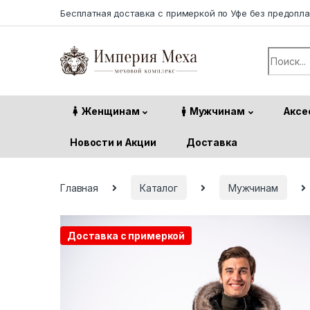
Skip to navigation
Skip to content
Бесплатная доставка с примеркой по Уфе без предопл
Search f
Женщинам
Мужчинам
Аксе
Новости и Акции
Доставка
Главная
Каталог
Мужчинам
Доставка с примеркой