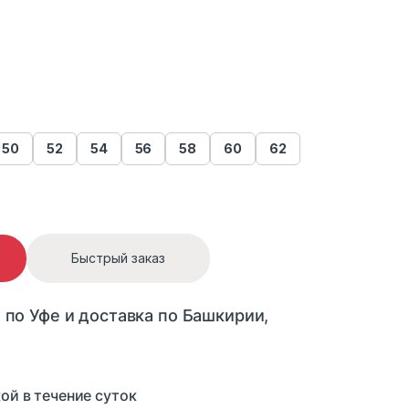
50
52
54
56
58
60
62
 9003 quantity
Быстрый заказ
 по Уфе и доставка по Башкирии,
ой в течение суток