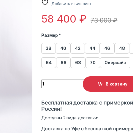
Добавить в вишлист
58 400
₽
73 000
₽
Размер *
38
40
42
44
46
48
64
66
68
70
Оверсайз
Пуховик мужской кожаный Viva Dolce Vita
В корзину
Бесплатная доставка с примеркой
России!
Доступны 2 вида доставки:
Доставка по Уфе с бесплатной примерк