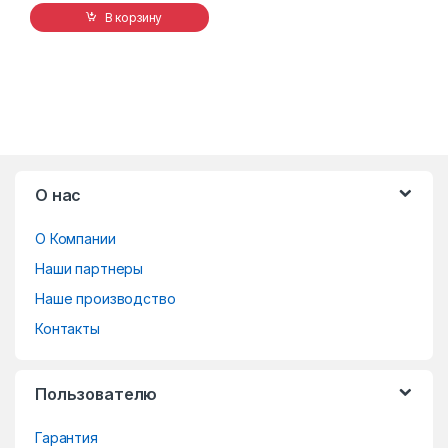
В корзину
B
О нас
r
О Компании
a
Наши партнеры
n
Наше производство
d
Контакты
s
Пользователю
C
Гарантия