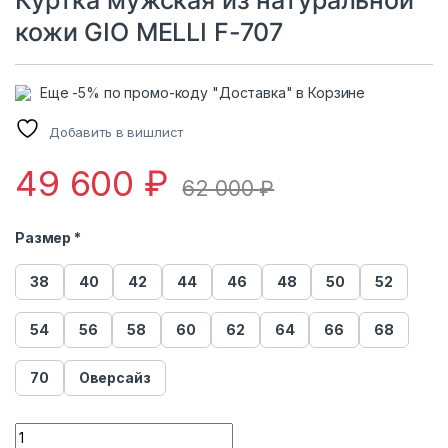
Куртка мужская из натуральной
кожи GIO MELLI F-707
Еще -5% по промо-коду "Доставка" в Корзине
Добавить в вишлист
49 600
₽
62 000
₽
Размер *
38
40
42
44
46
48
50
52
54
56
58
60
62
64
66
68
70
Оверсайз
Куртка мужская из натуральной кожи GIO MELLI F-707 quan