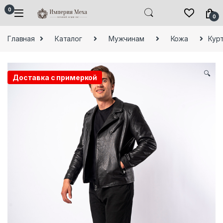
Skip to navigation
Skip to content
0
0
Главная
Каталог
Мужчинам
Кожа
Курт
🔍
Доставка с примеркой