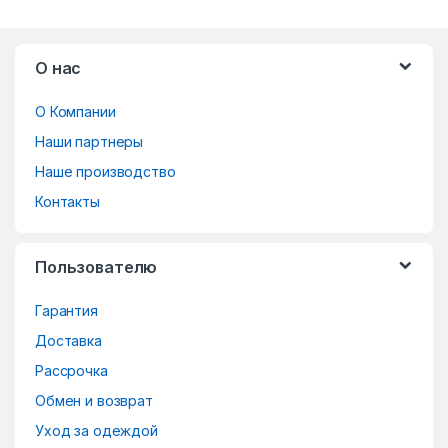
B
О нас
r
О Компании
a
Наши партнеры
n
Наше производство
d
Контакты
s
Пользователю
C
Гарантия
a
Доставка
r
Рассрочка
o
Обмен и возврат
Уход за одеждой
u