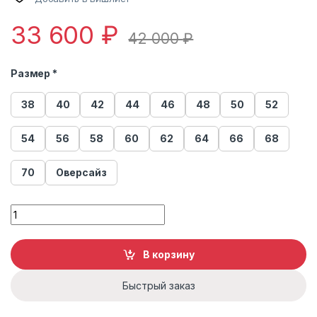
33 600
₽
42 000
₽
Размер *
38
40
42
44
46
48
50
52
54
56
58
60
62
64
66
68
70
Оверсайз
Куртка мужская кожаная GIO MELLI F 953 quantity
В корзину
Быстрый заказ