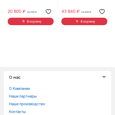
20 800
₽
43 840
₽
26 000
₽
54 800
₽
В корзину
В корзину
B
О нас
r
О Компании
a
Наши партнеры
n
Наше производство
d
Контакты