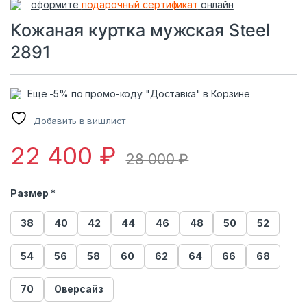
оформите
подарочный сертификат
онлайн
Кожаная куртка мужская Steel
2891
Еще -5% по промо-коду "Доставка" в Корзине
Добавить в вишлист
22 400
₽
28 000
₽
Размер *
38
40
42
44
46
48
50
52
54
56
58
60
62
64
66
68
70
Оверсайз