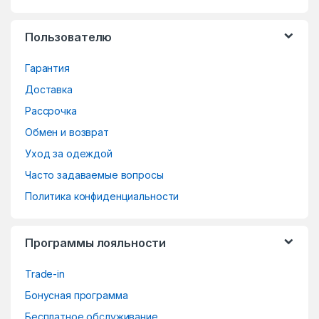
s
Пользователю
C
Гарантия
a
Доставка
r
Рассрочка
o
Обмен и возврат
Уход за одеждой
u
Часто задаваемые вопросы
s
Политика конфиденциальности
e
Программы лояльности
l
Trade-in
Бонусная программа
Бесплатное обслуживание