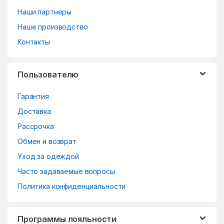
a
Наши партнеры
n
Наше производство
d
Контакты
s
Пользователю
C
Гарантия
a
Доставка
r
Рассрочка
o
Обмен и возврат
Уход за одеждой
u
Часто задаваемые вопросы
s
Политика конфиденциальности
e
Программы лояльности