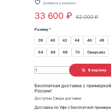
Добавить в вишлист
33 600
₽
42 000
₽
Размер *
38
40
42
44
46
48
64
66
68
70
Оверсайз
Жилет из меха лисицы Меха России 49 qu
В корзину
Бесплатная доставка с примеркой
России!
Доступны 2 вида доставки:
Доставка по Уфе с бесплатной примерк