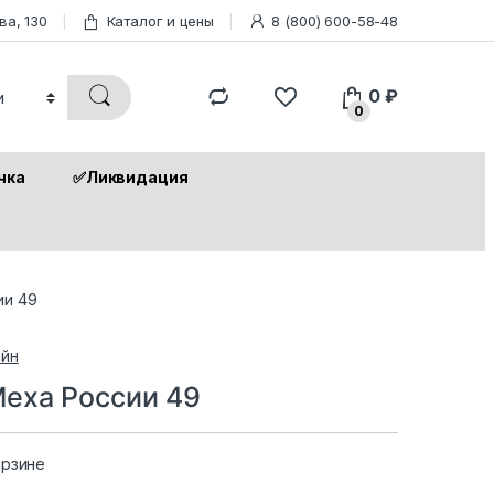
ва, 130
Каталог и цены
8 (800) 600-58-48
0
₽
0
чка
✅Ликвидация
ии 49
йн
еха России 49
орзине