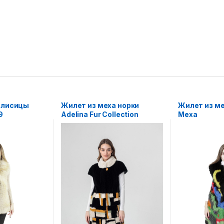
 лисицы
Жилет из меха норки
Жилет из м
9
Adelina Fur Collection
Меха
жилетка