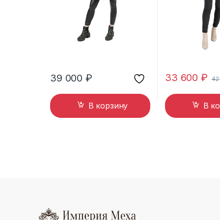
33 600
₽
39 000
₽
42
В корзину
В к
B
r