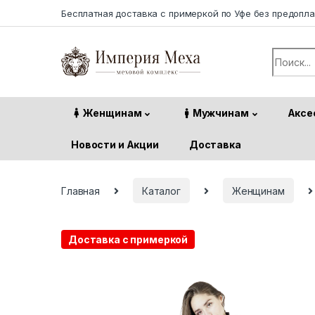
Skip to navigation
Skip to content
Бесплатная доставка с примеркой по Уфе без предопл
Search f
Женщинам
Мужчинам
Аксе
Новости и Акции
Доставка
Главная
Каталог
Женщинам
Доставка с примеркой