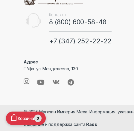
a
n
Контакты
8 (800) 600-58-48
d
s
+7 (347) 252-22-22
C
Адрес
a
Г.Уфа. ул. Менделеева, 130
r
o
u
s
© 2025 Магазин Империя Меха. Информация, указанн
Корзина
0
e
Создание и поддержка сайта
Rass