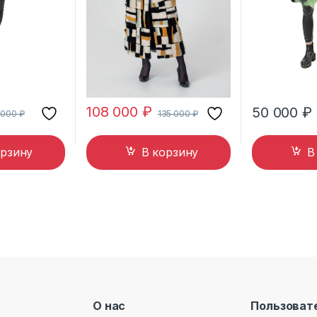
108 000
₽
50 000
₽
 000
₽
135 000
₽
орзину
В корзину
В
О нас
Пользоват