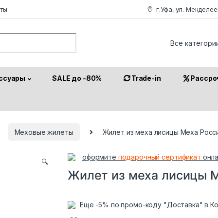
аты
г.Уфа, ул. Менделее
or:
ссуары
SALE до -80%
Trade-in
Рассро
Меховые жилеты
Жилет из меха лисицы Меха Росс
оформите
подарочный сертификат
онла
🔍
Жилет из меха лисицы М
Еще -5% по промо-коду "Доставка" в К