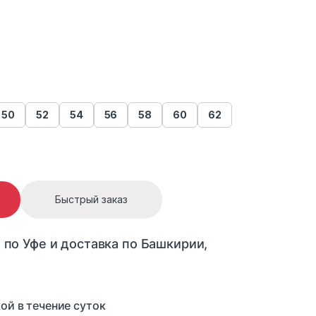
50
52
54
56
58
60
62
antity
Быстрый заказ
 по Уфе и доставка по Башкирии,
ой в течение суток