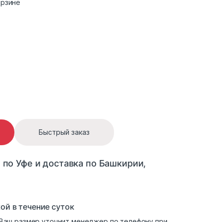
орзине
капюшоном серый quantity
Быстрый заказ
 по Уфе и доставка по Башкирии,
ой в течение суток
. Ваш размер уточнит менеджер по телефону при