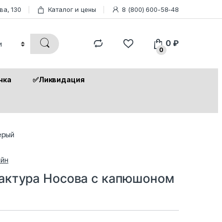
ва, 130
Каталог и цены
8 (800) 600-58-48
0
₽
0
чка
✅Ликвидация
ерый
йн
актура Носова с капюшоном