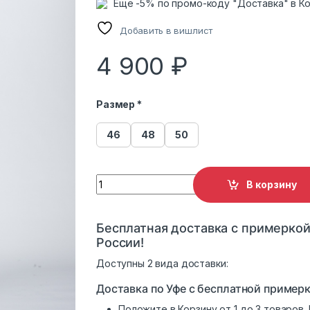
Еще -5% по промо-коду "Доставка" в К
Добавить в вишлист
4 900
₽
Размер *
46
48
50
Пуховик женский Мануфактура Носова с 
В корзину
Бесплатная доставка с примеркой
России!
Доступны 2 вида доставки:
Доставка по Уфе с бесплатной примерк
Положите в Корзину от 1 до 3 товаров