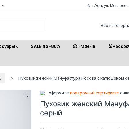
аты
г.Уфа, ул. Менделее
or:
ссуары
SALE до -80%
Trade-in
Рассро
0
Пуховик женский Мануфактура Носова с капюшоном с
оформите
подарочный сертификат
онла
🔍
Пуховик женский Мануф
серый