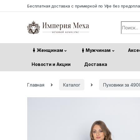
Skip to navigation
Skip to content
Бесплатная доставка с примеркой по Уфе без предопл
Search f
Женщинам
Мужчинам
Аксе
Новости и Акции
Доставка
Главная
Каталог
Пуховики за 490