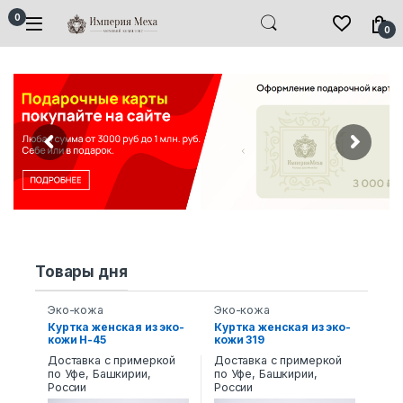
Skip to navigation
Skip to content
0
0
Товары дня
Эко-кожа
Эко-кожа
Куртка женская из эко-
Куртка женская из эко-
кожи Н-45
кожи 319
Доставка с примеркой
Доставка с примеркой
по Уфе, Башкирии,
по Уфе, Башкирии,
России
России