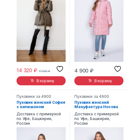
14 320
₽
4 900
₽
17 900
₽
В корзину
В корзину
Пуховики за 4900
Пуховики за 4900
Пуховик женский София
Пуховик женский
с капюшоном
Мануфактура Носова
сиреневый
903 с капюшоном
Доставка с примеркой
Доставка с примеркой
бежевый
по Уфе, Башкирии,
по Уфе, Башкирии,
России
России