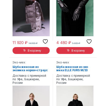
11 920
₽
4 480
₽
14 900
₽
5 600
₽
В корзину
В корзину
Эко-мех
Эко-мех
Шуба женская из
Шуба женская из эко
экомеха норки+страус
меха ELLE FURS М/33
Alex ЭМ-351
Доставка с примеркой
Доставка с примеркой
по Уфе, Башкирии,
по Уфе, Башкирии,
России
России