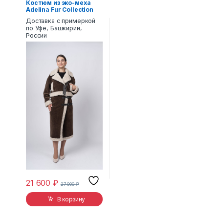
Костюм из эко-меха
Adelina Fur Collection
номер 8
Доставка с примеркой
по Уфе, Башкирии,
России
21 600
₽
27 000
₽
В корзину