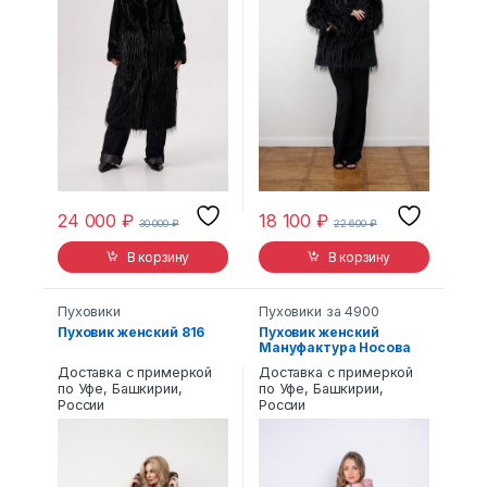
24 000
₽
18 100
₽
30 000
₽
22 600
₽
В корзину
В корзину
Пуховики
Пуховики за 4900
Пуховик женский 816
Пуховик женский
Мануфактура Носова
19162 с капюшоном
Доставка с примеркой
Доставка с примеркой
розовый
по Уфе, Башкирии,
по Уфе, Башкирии,
России
России