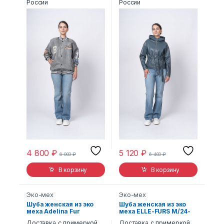
России
России
4 800
₽
5 120
₽
6 000
₽
6 400
₽
В корзину
В корзину
Эко-мех
Эко-мех
Шуба женская из эко
Шуба женская из эко
меха Adelina Fur
меха ELLE-FURS M/24-
Collection Одри
05
Доставка с примеркой
Доставка с примеркой