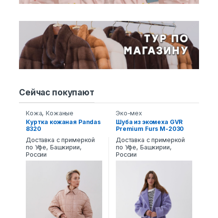
Сейчас покупают
Кожа
,
Кожаные
Эко-мех
пуховики и пальто
Куртка кожаная Pandas
Шуба из экомеха GVR
8320
Premium Furs M-2030
Доставка с примеркой
Доставка с примеркой
по Уфе, Башкирии,
по Уфе, Башкирии,
России
России