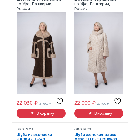
по Уфе, Башкирии,
по Уфе, Башкирии,
России
России
22 080
₽
22 000
₽
27 600
₽
27 500
₽
В корзину
В корзину
Эко-мех
Эко-мех
Шуба из эко-меха
Шуба женская из эко
GARICCI T-348
меха ELLE-FURS M/38