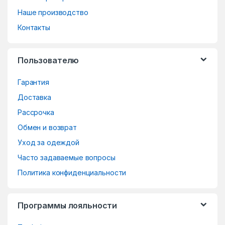
n
Наше производство
d
Контакты
s
Пользователю
C
Гарантия
a
Доставка
r
Рассрочка
o
Обмен и возврат
Уход за одеждой
u
Часто задаваемые вопросы
s
Политика конфиденциальности
e
Программы лояльности
l