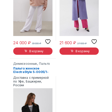
24 000
₽
21 600
₽
30 000
₽
27 000
₽
В корзину
В корзину
Демисезонные
,
Пальто
Пальто женское
ElectraStyle 5-0005/1-
289
Доставка с примеркой
по Уфе, Башкирии,
России