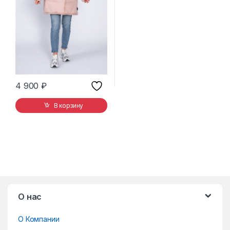
4 900
₽
В корзину
B
О нас
r
О Компании
a