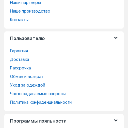
Наши партнеры
n
Наше производство
d
Контакты
s
Пользователю
C
Гарантия
a
Доставка
r
Рассрочка
o
Обмен и возврат
Уход за одеждой
u
Часто задаваемые вопросы
s
Политика конфиденциальности
e
Программы лояльности
l