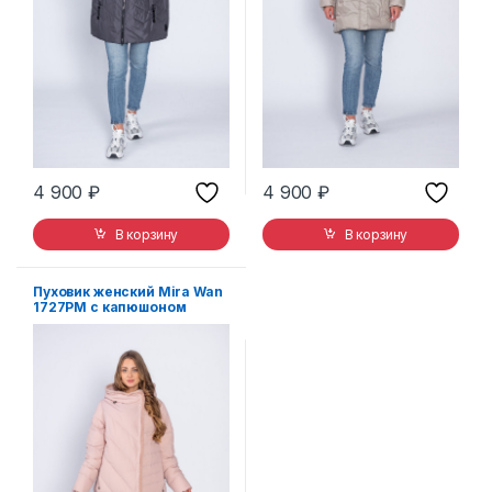
4 900
₽
4 900
₽
В корзину
В корзину
Пуховик женский Mira Wan
1727РМ с капюшоном
молочно-розовый