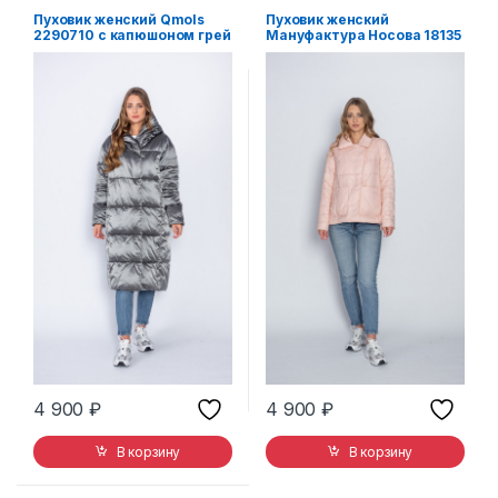
Пуховик женский Qmols
Пуховик женский
2290710 с капюшоном грей
Мануфактура Носова 18135
розовый
4 900
₽
4 900
₽
В корзину
В корзину