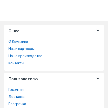
B
О нас
r
О Компании
a
Наши партнеры
n
Наше производство
d
Контакты
s
Пользователю
C
Гарантия
a
Доставка
r
Рассрочка