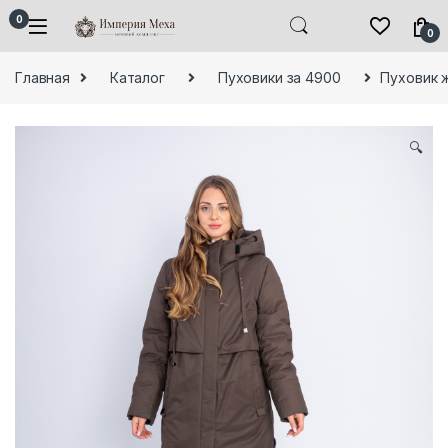
Skip to navigation
Skip to content
0
0
Главная
Каталог
Пуховики за 4900
Пуховик ж
🔍