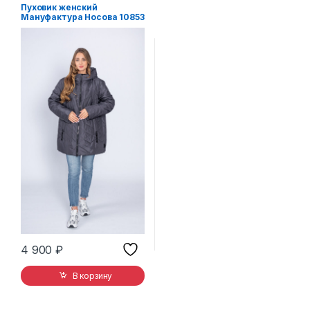
Пуховик женский
Мануфактура Носова 10853
с капюшоном серый
4 900
₽
В корзину