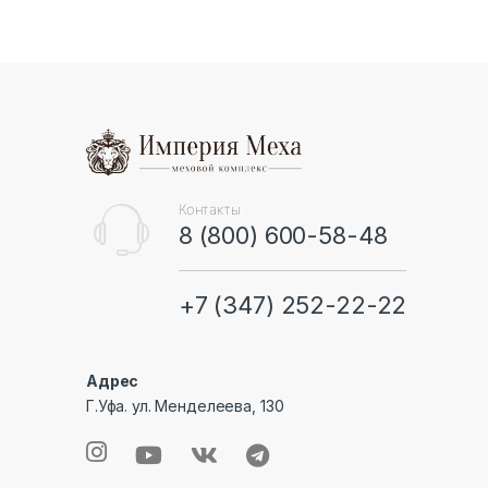
B
r
a
n
Контакты
8 (800) 600-58-48
d
s
+7 (347) 252-22-22
C
Адрес
a
Г.Уфа. ул. Менделеева, 130
r
o