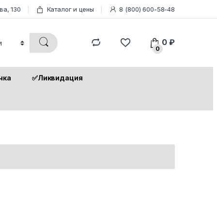
ва, 130
Каталог и цены
8 (800) 600-58-48
0
₽
0
чка
✅Ликвидация