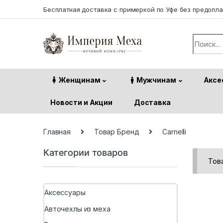
Skip to navigation
Skip to content
Бесплатная доставка с примеркой по Уфе без предопл
Search f
Женщинам
Мужчинам
Аксе
Новости и Акции
Доставка
Главная
Товар Бренд
Carnelli
Категории товаров
Тов
Аксессуары
Авточехлы из меха