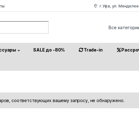
аты
г.Уфа, ул. Менделее
or:
ссуары
SALE до -80%
Trade-in
Рассро
аров, соответствующих вашему запросу, не обнаружено.