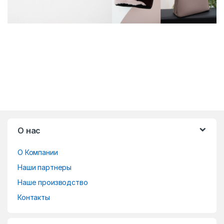
B
О нас
r
О Компании
a
Наши партнеры
n
Наше производство
d
Контакты
s