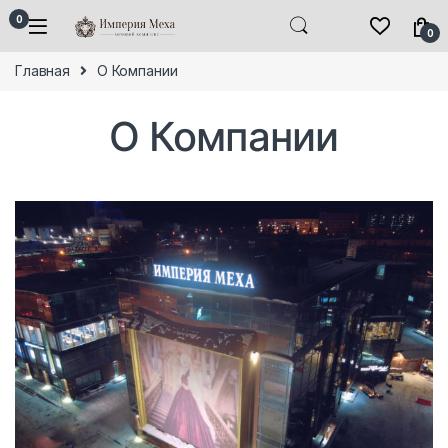
Skip to navigation
Skip to content
0
0
Главная
О Компании
О Компании