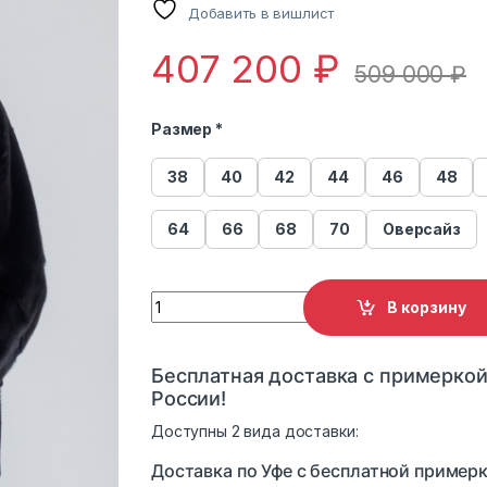
Добавить в вишлист
407 200
₽
509 000
₽
Размер *
38
40
42
44
46
48
64
66
68
70
Оверсайз
Шуба из меха норки MS MOUSIOS 0-2301 H
В корзину
Бесплатная доставка с примеркой
России!
Доступны 2 вида доставки:
Доставка по Уфе с бесплатной примерк