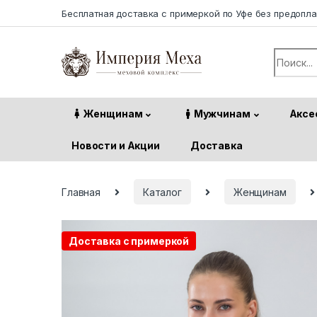
Skip to navigation
Skip to content
Бесплатная доставка с примеркой по Уфе без предопл
Search f
Женщинам
Мужчинам
Аксе
Новости и Акции
Доставка
Главная
Каталог
Женщинам
Доставка с примеркой