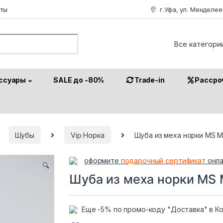
аты
г.Уфа, ул. Менделее
or:
ссуары
SALE до -80%
Trade-in
Рассро
Шубы
Vip Норка
Шуба из меха норки MS 
оформите
подарочный сертификат
онла
🔍
Шуба из меха норки MS
Еще -5% по промо-коду "Доставка" в К