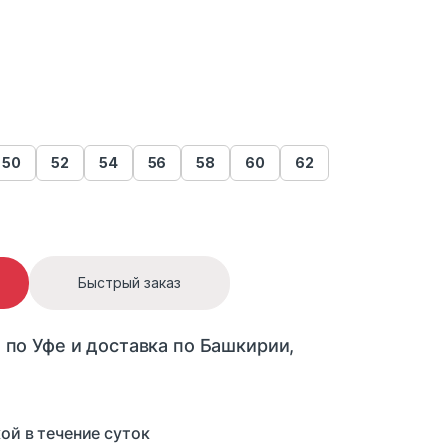
50
52
54
56
58
60
62
OOD quantity
Быстрый заказ
 по Уфе и доставка по Башкирии,
ой в течение суток