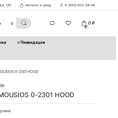
ва, 130
Каталог и цены
8 (800) 600-58-48
0
₽
0
чка
✅Ликвидация
MOUSIOS 0-2301 HOOD
йн
 MOUSIOS 0-2301 HOOD
орзине