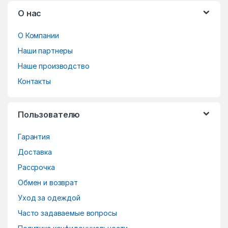
B
О нас
r
О Компании
a
Наши партнеры
n
Наше производство
d
Контакты
s
Пользователю
C
Гарантия
a
Доставка
r
Рассрочка
o
Обмен и возврат
Уход за одеждой
u
Часто задаваемые вопросы
s