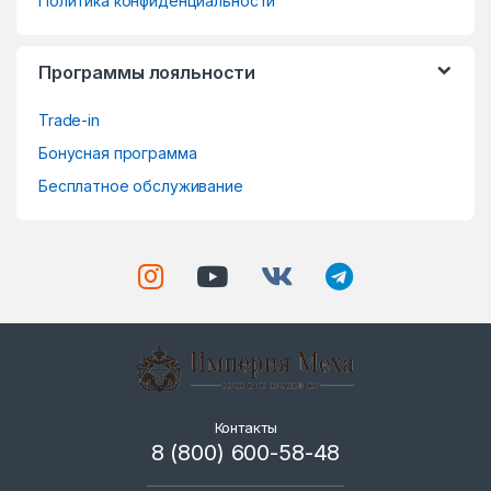
Политика конфиденциальности
e
Программы лояльности
l
Trade-in
Бонусная программа
Бесплатное обслуживание
Контакты
8 (800) 600-58-48