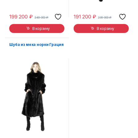
199 200
₽
191 200
₽
249 000
₽
239 000
₽
В корзину
В корзину
Шуба из меха норки Грация