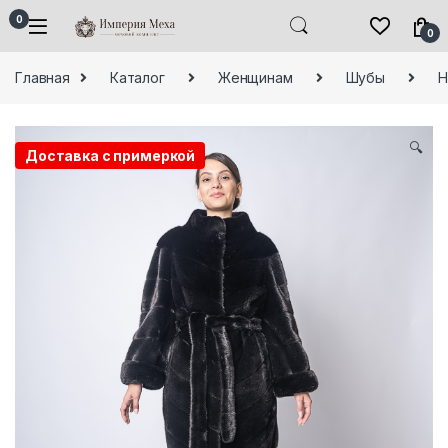
Skip to navigation
Skip to content
0
0
Главная
Каталог
Женщинам
Шубы
Н
🔍
Доставка с примеркой