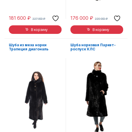
181 600
₽
176 000
₽
227 000
₽
220 000
₽
В корзину
В корзину
Шуба из меха норки
Шуба норковая Паркет-
Трапеция диагональ
роспуск КЛС