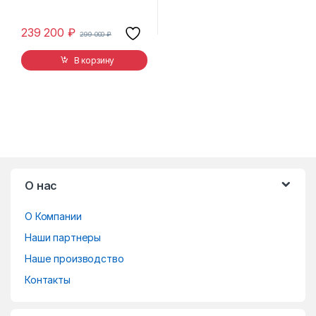
239 200
₽
299 000
₽
В корзину
B
О нас
r
О Компании
a
Наши партнеры
n
Наше производство
d
Контакты
s