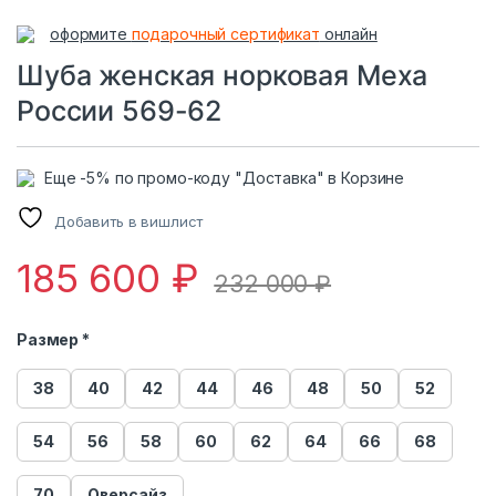
оформите
подарочный сертификат
онлайн
Шуба женская норковая Меха
России 569-62
Еще -5% по промо-коду "Доставка" в Корзине
Добавить в вишлист
185 600
₽
232 000
₽
Размер *
38
40
42
44
46
48
50
52
54
56
58
60
62
64
66
68
70
Оверсайз