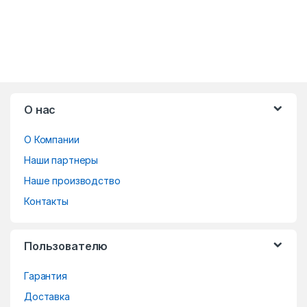
B
О нас
r
О Компании
a
Наши партнеры
n
Наше производство
d
Контакты
s
Пользователю
C
Гарантия
a
Доставка