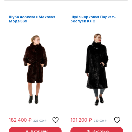
Шуба норковая Меховая
Шуба норковая Паркет-
Мода 569
роспуск КЛС
182 400
₽
191 200
₽
228 000
₽
239 000
₽
В корзину
В корзину