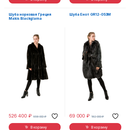
Шуба норковая Греция
Шуба Енот GR12-053M
Makis Blackglama
526 400
₽
69 000
₽
658 000
₽
182 000
₽
В корзину
В корзину