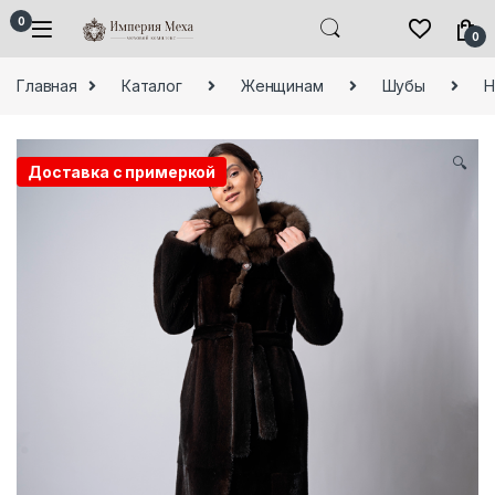
Skip to navigation
Skip to content
0
0
Главная
Каталог
Женщинам
Шубы
Н
🔍
Доставка с примеркой