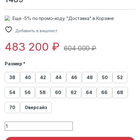
Еще -5% по промо-коду "Доставка" в Корзине
Добавить в вишлист
483 200
₽
604 000
₽
Размер *
38
40
42
44
46
48
50
52
54
56
58
60
62
64
66
68
70
Оверсайз
Шуба норковая Меха России 1489 quantity