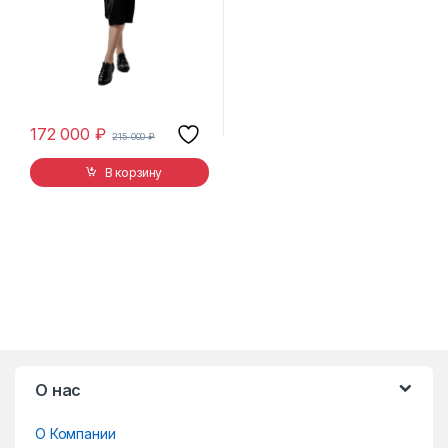
172 000
₽
215 000
₽
В корзину
B
О нас
r
О Компании