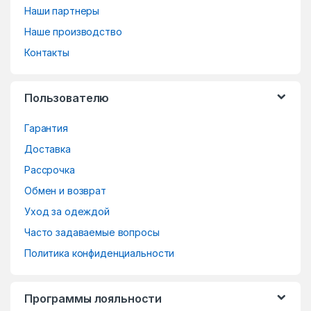
a
Наши партнеры
n
Наше производство
d
Контакты
s
Пользователю
C
Гарантия
a
Доставка
r
Рассрочка
o
Обмен и возврат
Уход за одеждой
u
Часто задаваемые вопросы
s
Политика конфиденциальности
e
Программы лояльности
l