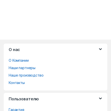
B
О нас
r
О Компании
a
Наши партнеры
n
Наше производство
d
Контакты
s
Пользователю
C
Гарантия