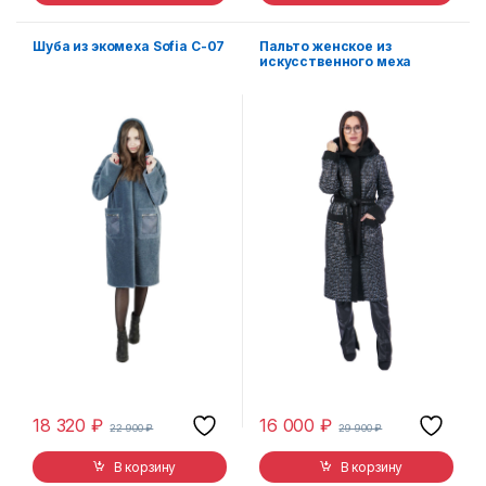
Шуба из экомеха Sofia C-07
Пальто женское из
искусственного меха
Simakhov SM2132
18 320
₽
16 000
₽
22 900
₽
29 900
₽
В корзину
В корзину