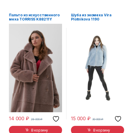
Пальто из искусственного
Шуба из экомеха Vira
меха TORRISS K88211Y
Plotnikova 1190
14 000
₽
15 000
₽
28 000
₽
30 000
₽
В корзину
В корзину