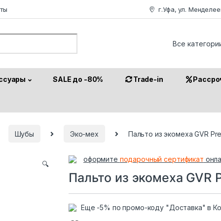
аты
г.Уфа, ул. Менделее
or:
ссуары
SALE до -80%
Trade-in
Рассро
Шубы
Эко-мех
Пальто из экомеха GVR Pr
оформите
подарочный сертификат
онла
🔍
Пальто из экомеха GVR 
Еще -5% по промо-коду "Доставка" в К