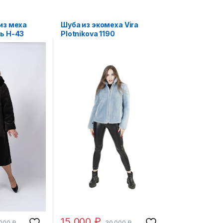
из меха
Шуба из экомеха Vira
ь Н-43
Plotnikova 1190
15 000
₽
 000
₽
30 000
₽