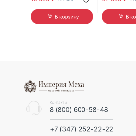
В корзину
В к
B
r
a
n
Контакты
8 (800) 600-58-48
d
s
+7 (347) 252-22-22