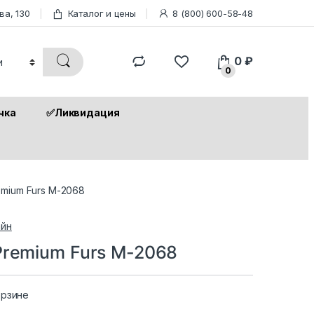
ва, 130
Каталог и цены
8 (800) 600-58-48
0
₽
0
чка
✅Ликвидация
emium Furs M-2068
йн
Premium Furs M-2068
орзине