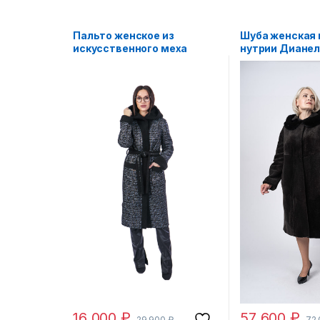
Пальто женское из
Шуба женская 
искусственного меха
нутрии Дианел
Simakhov SM2132
16 000
₽
57 600
₽
29 900
₽
72