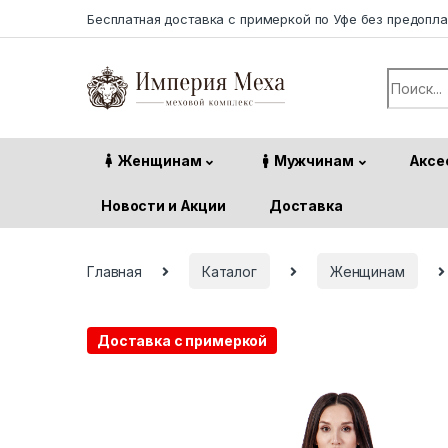
Skip to navigation
Skip to content
Бесплатная доставка с примеркой по Уфе без предопл
Search f
Женщинам
Мужчинам
Аксе
Новости и Акции
Доставка
Главная
Каталог
Женщинам
Доставка с примеркой