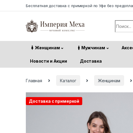
Skip to navigation
Skip to content
Бесплатная доставка с примеркой по Уфе без предопл
Search f
Женщинам
Мужчинам
Аксе
Новости и Акции
Доставка
Главная
Каталог
Женщинам
Доставка с примеркой