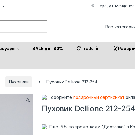
аты
г.Уфа, ул. Менделее
or:
ссуары
SALE до -80%
Trade-in
Рассро
Пуховики
Пуховик Dellione 212-254
оформите
подарочный сертификат
онла
🔍
Пуховик Dellione 212-25
Еще -5% по промо-коду "Доставка" в К