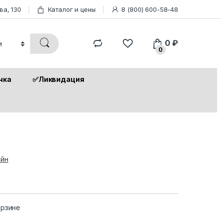
ва, 130
Каталог и цены
8 (800) 600-58-48
0
₽
0
чка
✅Ликвидация
йн
4
орзине