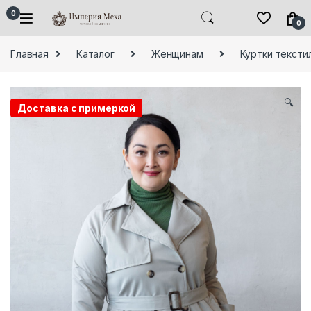
Skip to navigation
Skip to content
0
0
Главная
Каталог
Женщинам
Куртки тексти
🔍
Доставка с примеркой