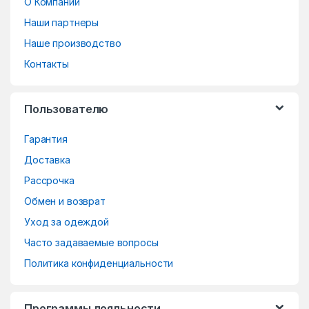
О Компании
a
Наши партнеры
n
Наше производство
d
Контакты
s
Пользователю
C
Гарантия
a
Доставка
r
Рассрочка
o
Обмен и возврат
Уход за одеждой
u
Часто задаваемые вопросы
s
Политика конфиденциальности
e
Программы лояльности