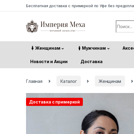
Skip to navigation
Skip to content
Бесплатная доставка с примеркой по Уфе без предопл
Search f
Женщинам
Мужчинам
Аксе
Новости и Акции
Доставка
Главная
Каталог
Женщинам
Доставка с примеркой