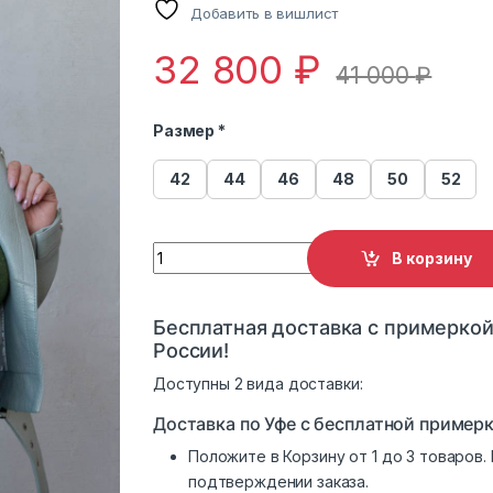
Добавить в вишлист
32 800
₽
41 000
₽
Размер *
42
44
46
48
50
52
Кожаная куртка New Blue N-1680 quantity
В корзину
Бесплатная доставка с примеркой
России!
Доступны 2 вида доставки:
Доставка по Уфе с бесплатной примерк
Положите в Корзину от 1 до 3 товаров
подтверждении заказа.