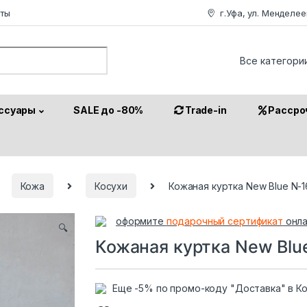
аты
г.Уфа, ул. Менделее
or:
ссуары
SALE до -80%
Trade-in
Рассро
Кожа
Косухи
Кожаная куртка New Blue N-
оформите
подарочный сертификат
онла
🔍
Кожаная куртка New Blu
Еще -5% по промо-коду "Доставка" в К