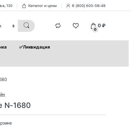
ва, 130
Каталог и цены
8 (800) 600-58-48
0
₽
0
чка
✅Ликвидация
1680
йн
e N-1680
орзине