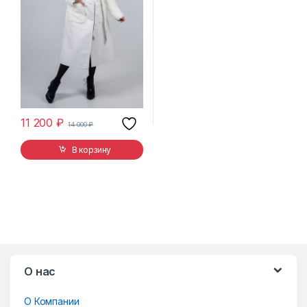
11 200
₽
14 000
₽
В корзину
B
О нас
r
О Компании