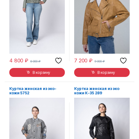
4 800
₽
7 200
₽
6 000
₽
9 000
₽
В корзину
В корзину
Куртка женская из эко-
Куртка женская из эко
кожи 5752
кожи К-35 289