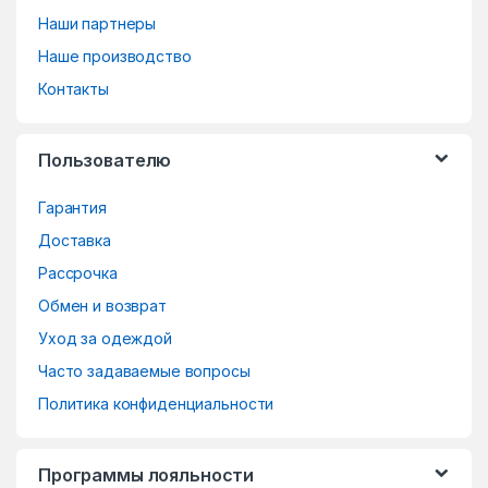
a
Наши партнеры
n
Наше производство
d
Контакты
s
Пользователю
C
Гарантия
a
Доставка
r
Рассрочка
o
Обмен и возврат
Уход за одеждой
u
Часто задаваемые вопросы
s
Политика конфиденциальности
e
Программы лояльности
l