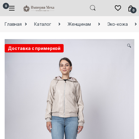
Skip to navigation
Skip to content
0
0
Главная
Каталог
Женщинам
Эко-кожа
🔍
Доставка с примеркой