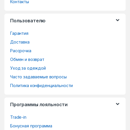
d
Контакты
s
Пользователю
C
Гарантия
a
Доставка
r
Рассрочка
o
Обмен и возврат
Уход за одеждой
u
Часто задаваемые вопросы
s
Политика конфиденциальности
e
Программы лояльности
l
Trade-in
Бонусная программа