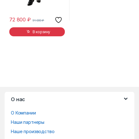
72 800
₽
91 000
₽
В корзину
B
О нас
r
О Компании
a
Наши партнеры
n
Наше производство