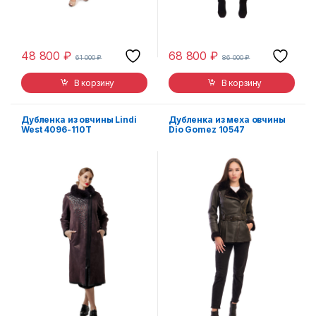
48 800
₽
68 800
₽
61 000
₽
86 000
₽
В корзину
В корзину
Дубленка из овчины Lindi
Дубленка из меха овчины
West 4096-110T
Dio Gomez 10547