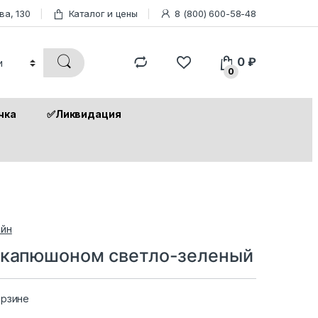
ва, 130
Каталог и цены
8 (800) 600-58-48
0
₽
0
чка
✅Ликвидация
йн
с капюшоном светло-зеленый
орзине