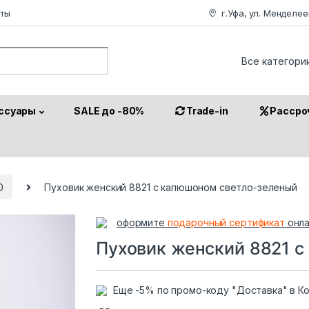
аты
г.Уфа, ул. Менделее
or:
ссуары
SALE до -80%
Trade-in
Рассро
0
Пуховик женский 8821 с капюшоном светло-зеленый
оформите
подарочный сертификат
онла
Пуховик женский 8821 
Еще -5% по промо-коду "Доставка" в К