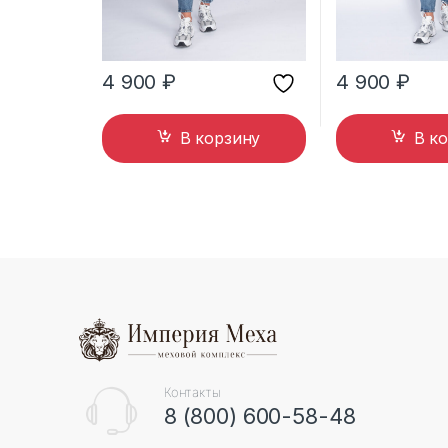
4 900
₽
4 900
₽
В корзину
В к
B
r
a
n
Контакты
8 (800) 600-58-48
d