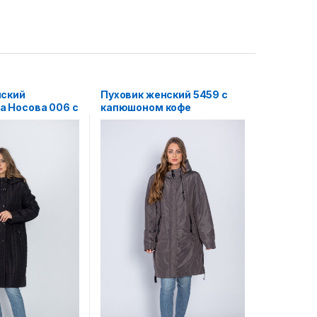
нский
Пуховик женский 5459 с
а Носова 006 с
капюшоном кофе
 черный