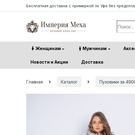
Skip to navigation
Skip to content
Бесплатная доставка с примеркой по Уфе без предопл
Search f
Женщинам
Мужчинам
Аксе
Новости и Акции
Доставка
Главная
Каталог
Пуховики за 490