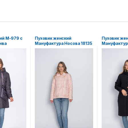
ий М-979 с
Пуховик женский
Пуховик же
ива
Мануфактура Носова 18135
Мануфактур
розовый
капюшоном