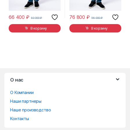
66 400
₽
76 800
₽
83 000
₽
96 000
₽
В корзину
В корзину
B
О нас
r
О Компании
a
Наши партнеры
n
Наше производство
d
Контакты