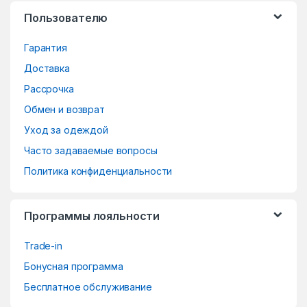
s
Пользователю
C
Гарантия
a
Доставка
r
Рассрочка
o
Обмен и возврат
Уход за одеждой
u
Часто задаваемые вопросы
s
Политика конфиденциальности
e
Программы лояльности
l
Trade-in
Бонусная программа
Бесплатное обслуживание