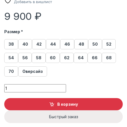
Добавить в вишлист
9 900
₽
Размер *
38
40
42
44
46
48
50
52
54
56
58
60
62
64
66
68
70
Оверсайз
Сумка женская из меха песца quantity
В корзину
Быстрый заказ