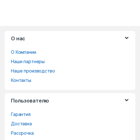
B
О нас
r
О Компании
a
Наши партнеры
n
Наше производство
d
Контакты
s
Пользователю
C
Гарантия
a
Доставка
r
Рассрочка