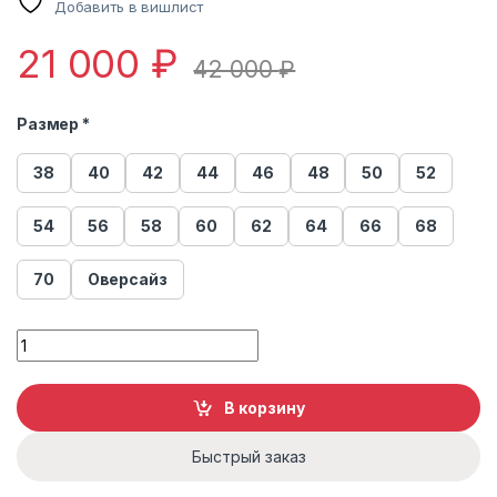
Добавить в вишлист
21 000
₽
42 000
₽
Размер *
38
40
42
44
46
48
50
52
54
56
58
60
62
64
66
68
70
Оверсайз
Сумка женская из меха норки quantity
В корзину
Быстрый заказ