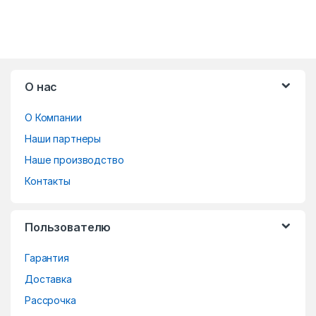
B
О нас
r
О Компании
a
Наши партнеры
n
Наше производство
d
Контакты
s
Пользователю
C
Гарантия
a
Доставка
r
Рассрочка