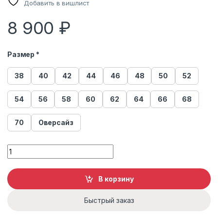
Добавить в вишлист
8 900
₽
Размер *
38
40
42
44
46
48
50
52
54
56
58
60
62
64
66
68
70
Оверсайз
Сумка женская из меха енота quantity
В корзину
Быстрый заказ