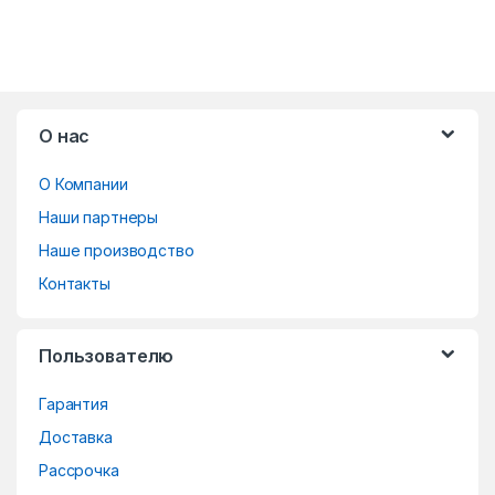
B
О нас
r
О Компании
a
Наши партнеры
n
Наше производство
d
Контакты
s
Пользователю
C
Гарантия
a
Доставка
r
Рассрочка