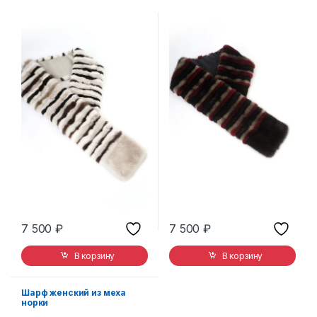
7 500
₽
7 500
₽
В корзину
В корзину
Шарф женский из меха
норки