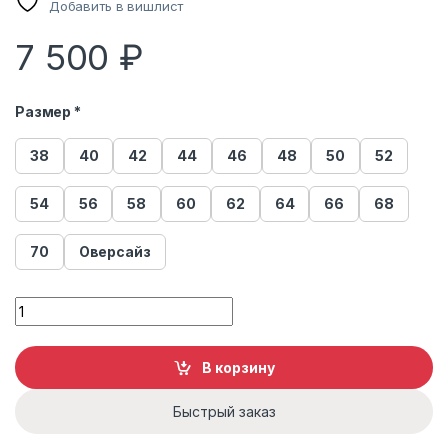
Добавить в вишлист
7 500
₽
Размер *
38
40
42
44
46
48
50
52
54
56
58
60
62
64
66
68
70
Оверсайз
Шарф женский из меха норки quantity
В корзину
Быстрый заказ