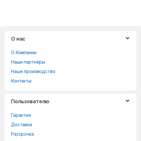
B
О нас
r
О Компании
a
Наши партнеры
n
Наше производство
d
Контакты
s
Пользователю
C
Гарантия
a
Доставка
r
Рассрочка