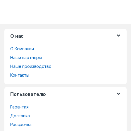
B
О нас
r
О Компании
a
Наши партнеры
n
Наше производство
d
Контакты
s
Пользователю
C
Гарантия
a
Доставка
r
Рассрочка