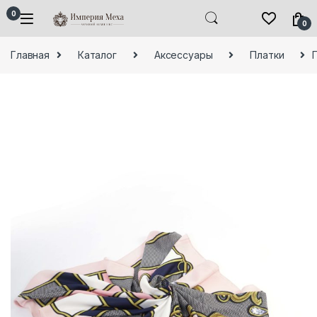
Skip to navigation
Skip to content
0
0
Главная
Каталог
Аксессуары
Платки