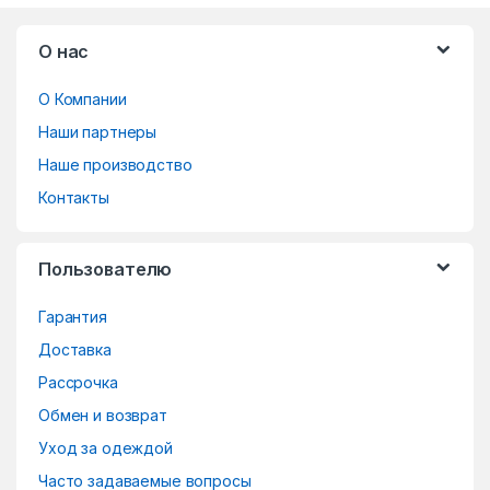
B
О нас
r
О Компании
a
Наши партнеры
n
Наше производство
d
Контакты
s
Пользователю
C
Гарантия
a
Доставка
r
Рассрочка
o
Обмен и возврат
Уход за одеждой
u
Часто задаваемые вопросы