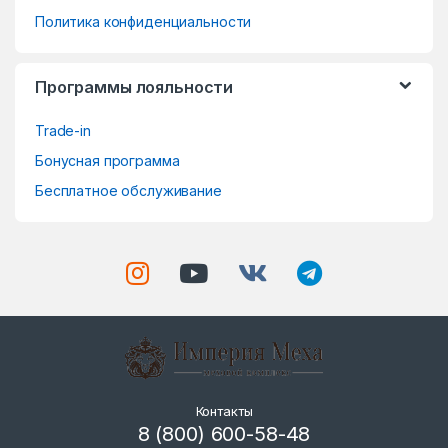
s
Политика конфиденциальности
e
Программы лояльности
l
Trade-in
Бонусная программа
Бесплатное обслуживание
Контакты
8 (800) 600-58-48