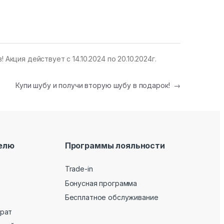
кция действует с 14.10.2024 по 20.10.2024г.
Купи шубу и получи вторую шубу в подарок!
→
елю
Программы лояльности
Trade-in
Бонусная программа
Бесплатное обслуживание
врат