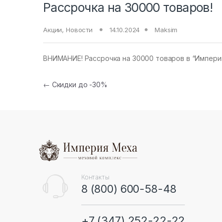
Рассрочка на 30000 товаров!
Акции
,
Новости
14.10.2024
Maksim
ВНИМАНИЕ! Рассрочка на 30000 товаров в “Империи М
Навигация по записям
←
Скидки до -30%
B
r
a
n
Контакты
8 (800) 600-58-48
d
s
+7 (347) 252-22-22