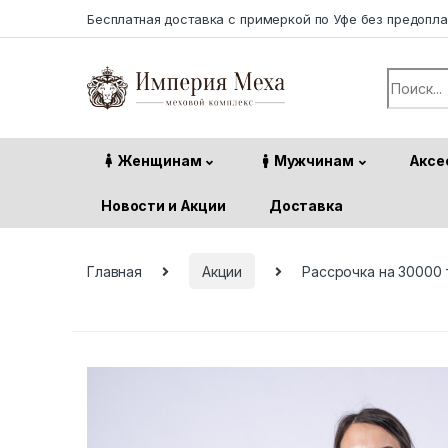
Skip to navigation
Skip to content
Бесплатная доставка с примеркой по Уфе без предопл
Search f
Женщинам
Мужчинам
Аксе
Новости и Акции
Доставка
Главная
Акции
Рассрочка на 30000 