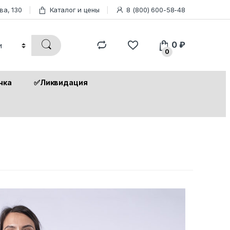
ва, 130
Каталог и цены
8 (800) 600-58-48
0
₽
0
чка
✅Ликвидация