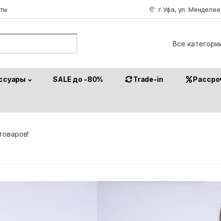
аты
г.Уфа, ул. Менделее
or:
ссуары
SALE до -80%
Trade-in
Рассро
товаров!