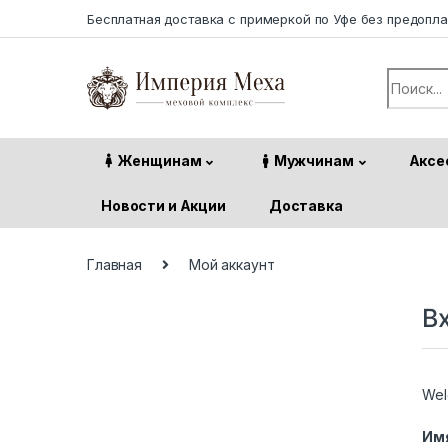
Skip to navigation
Skip to content
Бесплатная доставка с примеркой по Уфе без предопл
Search f
Женщинам
Мужчинам
Аксе
Новости и Акции
Доставка
Главная
Мой аккаунт
В
Wel
Имя