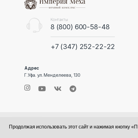
s
C
Контакты
8 (800) 600-58-48
a
r
+7 (347) 252-22-22
o
u
Адрес
Г.Уфа. ул. Менделеева, 130
s
e
l
© 2025 Магазин Империя Меха. Информация, указанн
Корзина
0
Продолжая использовать этот сайт и нажимая кнопку «
Создание и поддержка сайта
Rass