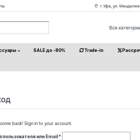
аты
г.Уфа, ул. Менделее
or:
ссуары
SALE до -80%
Trade-in
Рассро
ход
come back! Sign in to your account.
Обязательно
 пользователя или Email
*