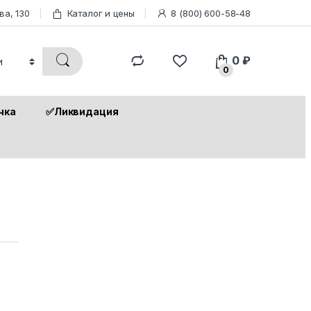
ва, 130
Каталог и цены
8 (800) 600-58-48
0
₽
0
чка
✅Ликвидация