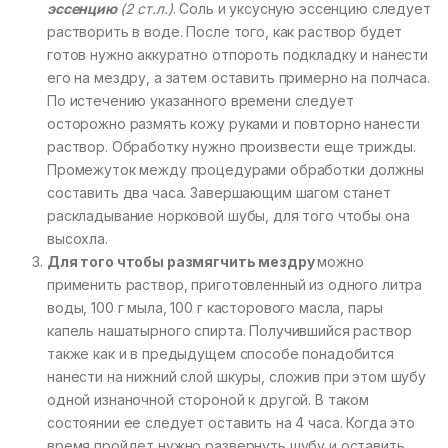
эссенцию
(2 ст.л.)
. Соль и уксусную эссенцию следует
растворить в воде. После того, как раствор будет
готов нужно аккуратно отпороть подкладку и нанести
его на мездру, а затем оставить примерно на полчаса.
По истечению указанного времени следует
осторожно размять кожу руками и повторно нанести
раствор. Обработку нужно произвести еще трижды.
Промежуток между процедурами обработки должны
составить два часа. Завершающим шагом станет
раскладывание норковой шубы, для того чтобы она
высохла.
Для того чтобы размягчить мездру
можно
применить раствор, приготовленный из одного литра
воды, 100 г мыла, 100 г касторового масла, пары
капель нашатырного спирта. Получившийся раствор
также как и в предыдущем способе понадобится
нанести на нижний слой шкуры, сложив при этом шубу
одной изнаночной стороной к другой. В таком
состоянии ее следует оставить на 4 часа. Когда это
время пройдет нужно развернуть шубу и оставить