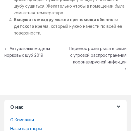
шубу сушиться. Желательно чтобы в помещении была
комнатная температура.
Высушить мездру можно при помощи обычного
детского крема
, который нужно нанести по всей ее
поверхности.
Навигация по записям
←
Актуальные модели
Перенос розыгрыша в связи
норковых шуб 2019
с угрозой распространения
коронавирусной инфекции
→
B
О нас
r
О Компании
a
Наши партнеры