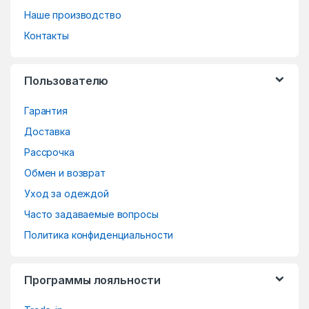
n
Наше производство
d
Контакты
s
Пользователю
C
Гарантия
a
Доставка
r
Рассрочка
o
Обмен и возврат
Уход за одеждой
u
Часто задаваемые вопросы
s
Политика конфиденциальности
e
Программы лояльности
l